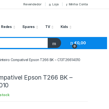
Revendedor
Loja
Minha Conta
Redes
Spares
TV
Kids
€
0,00
0
inteiro Compativel Epson T266 BK – C13T26614010
ompativel Epson T266 BK –
010
stock