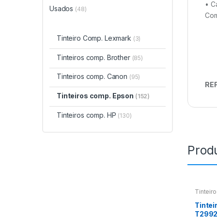
• C
Usados
(48)
Com
Tinteiro Comp. Lexmark
(3)
Tinteiros comp. Brother
(85)
Tinteiros comp. Canon
(95)
REF
Tinteiros comp. Epson
(152)
Tinteiros comp. HP
(130)
Prod
Tinteir
Tintei
T2992