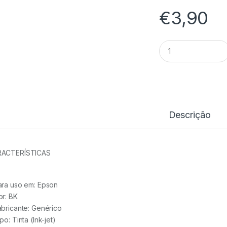
€
3,90
Tinteiro
Compativel
Epson
T266
BK
-
C13T26614010
quantidade
Descrição
ACTERÍSTICAS
ara uso em:
Epson
or: BK
abricante:
Genérico
ipo:
Tinta (Ink-jet)