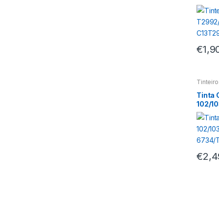
C13T2
€
1,9
Tinteir
Tinta
102/10
44/T6
€
2,4