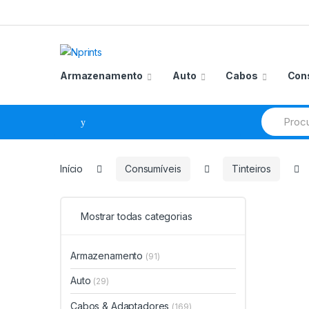
Saltar
Pular
para
para
navegação
o
conteúdo
Armazenamento
Auto
Cabos
Con
Procurar
por:
Início
Consumíveis
Tinteiros
Mostrar todas categorias
Armazenamento
(91)
Auto
(29)
Cabos & Adaptadores
(169)