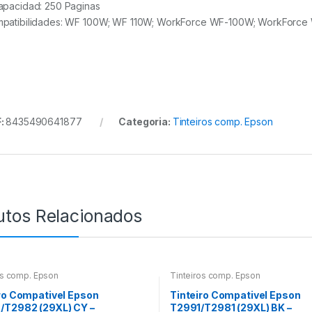
apacidad: 250 Paginas
patibilidades: WF 100W; WF 110W; WorkForce WF-100W; WorkForce
:
8435490641877
Categoria:
Tinteiros comp. Epson
utos Relacionados
os comp. Epson
Tinteiros comp. Epson
ro Compativel Epson
Tinteiro Compativel Epson
/T2982 (29XL) CY –
T2991/T2981 (29XL) BK –