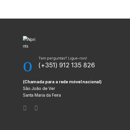
M
a
r
c
a
Tem perguntas? Ligue-nos!
(+351) 912 135 826
s
C
(Chamada para a rede móvel nacional)
São João de Ver
a
Santa Maria da Feira
r
r
o