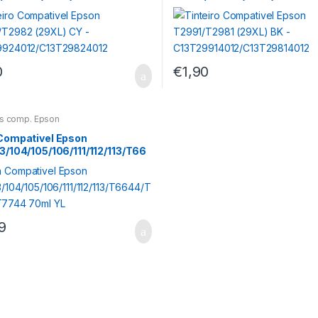
9924012/C13T29824012
C13T29914012/C13T298140
0
€
1,90
os comp. Epson
 Compativel Epson
3/104/105/106/111/112/113/T66
734/T7744 70ml YL
9