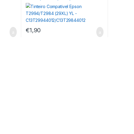
12
C13T29944012/C13T29844012
€
1,90