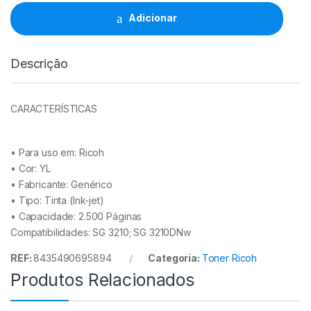
GC51Y
YL
Adicionar
-
405865
quantidade
Descrição
CARACTERÍSTICAS
• Para uso em:
Ricoh
• Cor: YL
• Fabricante:
Genérico
• Tipo:
Tinta (Ink-jet)
• Capacidade:
2.500 Páginas
Compatibilidades: SG 3210; SG 3210DNw
REF:
8435490695894
Categoria:
Toner Ricoh
Produtos Relacionados