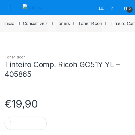
Saltar
Pular
0
para
para
navegação
o
Início
Consumíveis
Toners
Toner Ricoh
Tinteiro Co
conteúdo
Toner Ricoh
Tinteiro Comp. Ricoh GC51Y YL –
405865
€
19,90
Tinteiro
Comp.
Ricoh