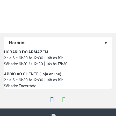
M
a
Horário:
r
HORÁRIO DO ARMAZÉM
c
2.ª a 6.ª: 9h30 às 12h30 | 14h às 19h
Sábado: 9h30 às 12h30 | 14h às 17h30
a
APOIO AO CLIENTE (Loja online)
s
2.ª a 6.ª: 9h30 às 12h30 | 14h às 19h
Sábado: Encerrado
C
a
r