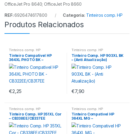
OfficeJet Pro 8640; OfficeJet Pro 8660
REF:
6926474617800
Categoria:
Tinteiros comp. HP
Produtos Relacionados
Tinteiros comp. HP
Tinteiros comp. HP
Tinteiro Compativel HP
Tinteiro Comp. HP 903XL BK
364XL PHOTO BK –
– (Anti Atualização)
CB322EE/CB317EE
€
2,25
€
7,90
Tinteiros comp. HP
Tinteiros comp. HP
Tinteiro Comp. HP 351XL Cor
Tinteiro Compativel HP
– CB338EE/CB337EE
364XL MG –
CB324EE/CB319EE