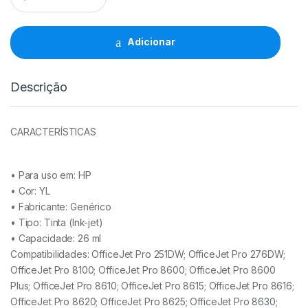
HP
951XL
YL
Adicionar
-
CN048AE/CN052AE
quantidade
Descrição
CARACTERÍSTICAS
• Para uso em:
HP
• Cor: YL
• Fabricante:
Genérico
• Tipo:
Tinta (Ink-jet)
• Capacidade:
26 ml
Compatibilidades: OfficeJet Pro 251DW; OfficeJet Pro 276DW;
OfficeJet Pro 8100; OfficeJet Pro 8600; OfficeJet Pro 8600
Plus; OfficeJet Pro 8610; OfficeJet Pro 8615; OfficeJet Pro 8616;
OfficeJet Pro 8620; OfficeJet Pro 8625; OfficeJet Pro 8630;