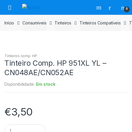
Saltar
Pular
0
para
para
navegação
o
Início
Consumíveis
Tinteiros
Tinteiros Compatíveis
T
conteúdo
Tinteiros comp. HP
Tinteiro Comp. HP 951XL YL –
CN048AE/CN052AE
Disponibilidade:
Em stock
€
3,50
Tinteiro
Comp.