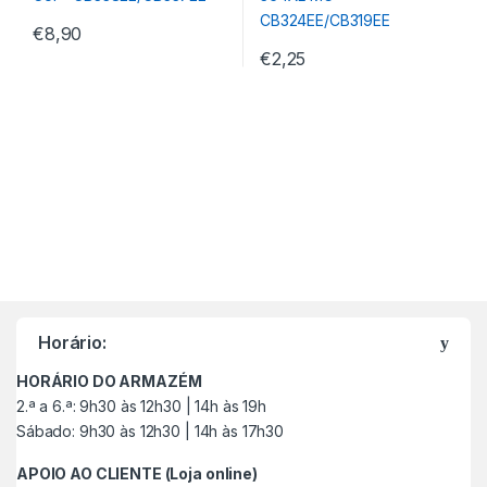
€
8,90
€
2,25
M
a
Horário:
r
HORÁRIO DO ARMAZÉM
c
2.ª a 6.ª: 9h30 às 12h30 | 14h às 19h
Sábado: 9h30 às 12h30 | 14h às 17h30
a
APOIO AO CLIENTE (Loja online)