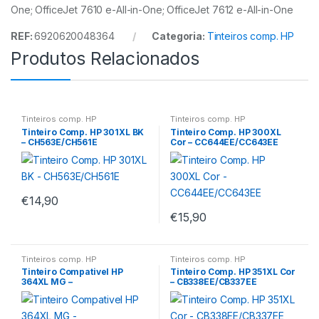
One; OfficeJet 7610 e-All-in-One; OfficeJet 7612 e-All-in-One
REF:
6920620048364
Categoria:
Tinteiros comp. HP
Produtos Relacionados
Tinteiros comp. HP
Tinteiros comp. HP
Tinteiro Comp. HP 301XL BK
Tinteiro Comp. HP 300XL
– CH563E/CH561E
Cor – CC644EE/CC643EE
€
14,90
€
15,90
Tinteiros comp. HP
Tinteiros comp. HP
Tinteiro Compativel HP
Tinteiro Comp. HP 351XL Cor
364XL MG –
– CB338EE/CB337EE
CB324EE/CB319EE