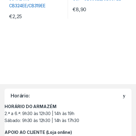
€
8,90
€
2,25
M
a
Horário:
r
HORÁRIO DO ARMAZÉM
c
2.ª a 6.ª: 9h30 às 12h30 | 14h às 19h
Sábado: 9h30 às 12h30 | 14h às 17h30
a
APOIO AO CLIENTE (Loja online)