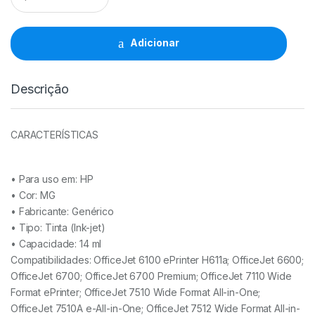
HP
933XL
MG
Adicionar
-
CN055AE
quantidade
Descrição
CARACTERÍSTICAS
• Para uso em:
HP
• Cor: MG
• Fabricante:
Genérico
• Tipo:
Tinta (Ink-jet)
• Capacidade: 14
ml
Compatibilidades: OfficeJet 6100 ePrinter H611a; OfficeJet 6600;
OfficeJet 6700; OfficeJet 6700 Premium; OfficeJet 7110 Wide
Format ePrinter; OfficeJet 7510 Wide Format All-in-One;
OfficeJet 7510A e-All-in-One; OfficeJet 7512 Wide Format All-in-