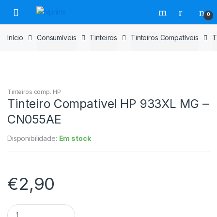
Saltar
Pular
0
para
para
navegação
o
Início
Consumíveis
Tinteiros
Tinteiros Compatíveis
T
conteúdo
Tinteiros comp. HP
Tinteiro Compativel HP 933XL MG –
CN055AE
Disponibilidade:
Em stock
€
2,90
Tinteiro
Compativel