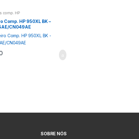
os comp. HP
ro Comp. HP 950XL BK –
5AE/CN049AE
0
SOBRE NÓS