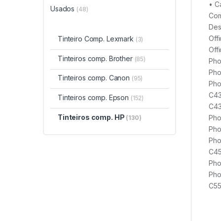
• C
Usados
(48)
Com
Des
Off
Tinteiro Comp. Lexmark
(3)
Off
Tinteiros comp. Brother
(85)
Pho
Pho
Tinteiros comp. Canon
(95)
Pho
C43
Tinteiros comp. Epson
(152)
C43
Tinteiros comp. HP
Pho
(130)
Pho
Pho
C45
Pho
Pho
C55