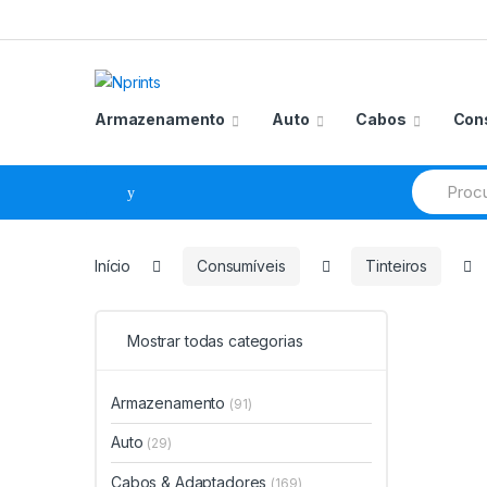
Saltar
Pular
para
para
navegação
o
conteúdo
Armazenamento
Auto
Cabos
Con
Procurar
por:
Início
Consumíveis
Tinteiros
Mostrar todas categorias
Armazenamento
(91)
Auto
(29)
Cabos & Adaptadores
(169)