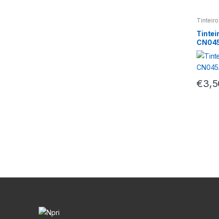
Tinteir
Tintei
CN04
€
3,5
M
a
r