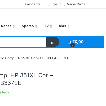
Revendedor
Loja
Minha Conta
Redes
Spares
TV
Kids
€
0,00
0
eiro Comp. HP 351XL Cor – CB338EE/CB337EE
omp. HP 351XL Cor –
CB337EE
stock