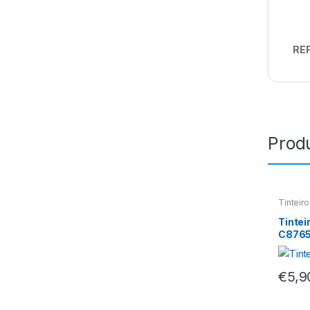
REF
Prod
Tinteir
Tintei
C876
€
5,9