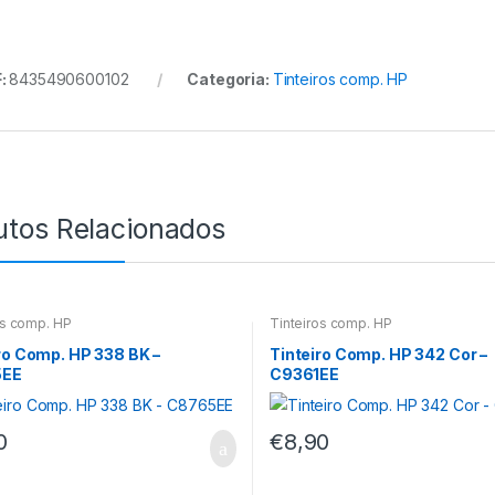
:
8435490600102
Categoria:
Tinteiros comp. HP
utos Relacionados
os comp. HP
Tinteiros comp. HP
ro Comp. HP 338 BK –
Tinteiro Comp. HP 342 Cor –
5EE
C9361EE
0
€
8,90