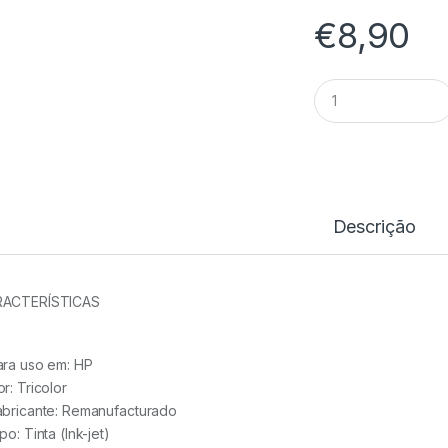
€
8,90
Tinteiro
Comp.
HP
351XL
Cor
-
CB338EE/CB337E
quantidade
Descrição
ACTERÍSTICAS
ara uso em:
HP
or:
Tricolor
abricante:
Remanufacturado
ipo:
Tinta (Ink-jet)