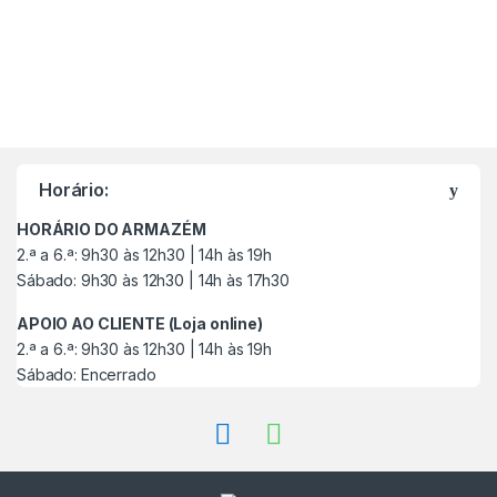
M
a
Horário:
r
HORÁRIO DO ARMAZÉM
c
2.ª a 6.ª: 9h30 às 12h30 | 14h às 19h
Sábado: 9h30 às 12h30 | 14h às 17h30
a
APOIO AO CLIENTE (Loja online)
s
2.ª a 6.ª: 9h30 às 12h30 | 14h às 19h
Sábado: Encerrado
C
a
r