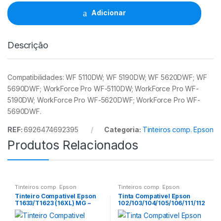
T7892/T7902/T7912
CY
Adicionar
quantidade
Descrição
Compatibilidades: WF 5110DW; WF 5190DW; WF 5620DWF; WF
5690DWF; WorkForce Pro WF-5110DW; WorkForce Pro WF-
5190DW; WorkForce Pro WF-5620DWF; WorkForce Pro WF-
5690DWF.
REF:
6926474692395
Categoria:
Tinteiros comp. Epson
Produtos Relacionados
Tinteiros comp. Epson
Tinteiros comp. Epson
Tinteiro Compativel Epson
Tinta Compativel Epson
T1633/T1623 (16XL) MG –
102/103/104/105/106/111/112
C13T16334012/C13T1623401
/113/T6641/T6731/T7741
2
70ml BK