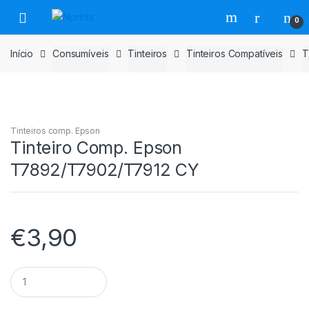
Saltar
Pular
0
para
para
navegação
o
Início
Consumíveis
Tinteiros
Tinteiros Compatíveis
T
conteúdo
Tinteiros comp. Epson
Tinteiro Comp. Epson
T7892/T7902/T7912 CY
€
3,90
Tinteiro
Comp.
Epson