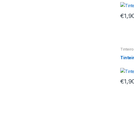
€
1,9
Tinteir
Tintei
€
1,9
M