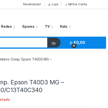
Revendedor
Loja
Minha Conta
Redes
Spares
TV
Kids
€
0,00
0
inteiro Comp. Epson T40D3 MG –
omp. Epson T40D3 MG –
0/C13T40C340
otado