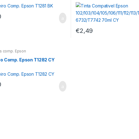
42/T6732/T7742 70ml CY
0
€
2,49
os comp. Epson
ro Comp. Epson T1282 CY
0