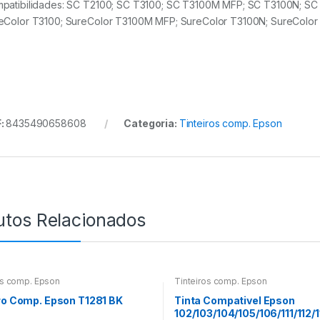
patibilidades: SC T2100; SC T3100; SC T3100M MFP; SC T3100N; SC
eColor T3100; SureColor T3100M MFP; SureColor T3100N; SureColor
:
8435490658608
Categoria:
Tinteiros comp. Epson
utos Relacionados
os comp. Epson
Tinteiros comp. Epson
ro Comp. Epson T1281 BK
Tinta Compativel Epson
102/103/104/105/106/111/112/