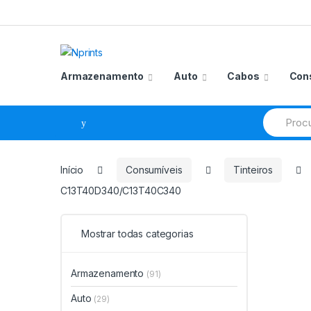
Saltar
Pular
para
para
navegação
o
conteúdo
Armazenamento
Auto
Cabos
Con
Procurar
por:
Início
Consumíveis
Tinteiros
C13T40D340/C13T40C340
Mostrar todas categorias
Armazenamento
(91)
Auto
(29)