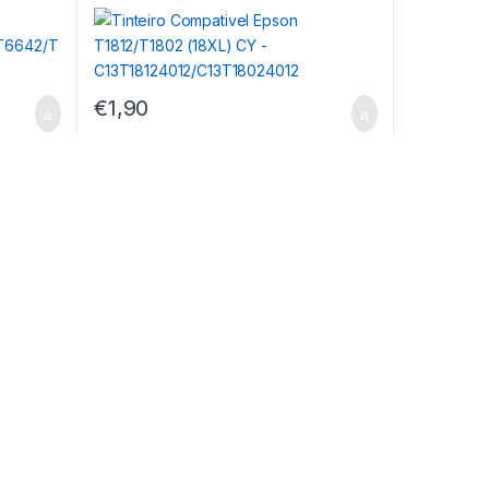
C13T18124012/C13T18024012
€
1,90