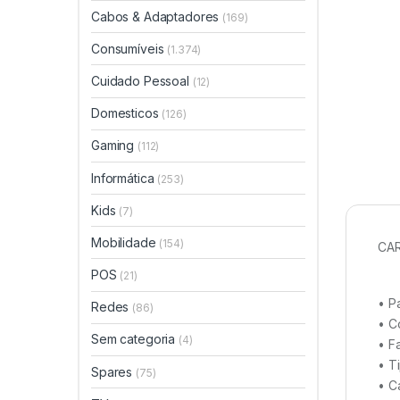
Cabos & Adaptadores
(169)
Consumíveis
(1.374)
Cuidado Pessoal
(12)
Domesticos
(126)
Gaming
(112)
Informática
(253)
Kids
(7)
Mobilidade
(154)
CAR
POS
(21)
• P
Redes
(86)
• C
Sem categoria
(4)
• F
• T
Spares
(75)
• C