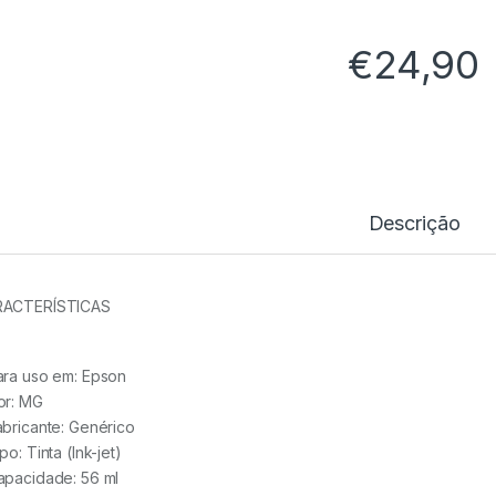
€
24,90
Descrição
ACTERÍSTICAS
ara uso em:
Epson
or:
MG
abricante:
Genérico
ipo:
Tinta (Ink-jet)
apacidade:
56 ml