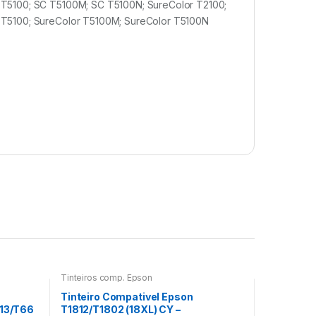
 T5100; SC T5100M; SC T5100N; SureColor T2100;
 T5100; SureColor T5100M; SureColor T5100N
Tinteiros comp. Epson
Tinteiro Compativel Epson
113/T66
T1812/T1802 (18XL) CY –