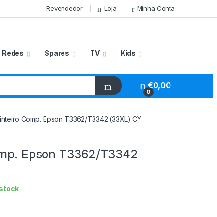
Revendedor
Loja
Minha Conta
Redes
Spares
TV
Kids
€
0,00
0
inteiro Comp. Epson T3362/T3342 (33XL) CY
omp. Epson T3362/T3342
stock