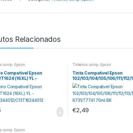
utos Relacionados
os comp. Epson
Tinteiros comp. Epson
ro Compativel Epson
Tinta Compativel Epson
T1624 (16XL) YL –
102/103/104/105/106/111/112/
6344012/C13T16244012
41/T6731/T7741 70ml BK
5
€
2,49
os comp. Epson