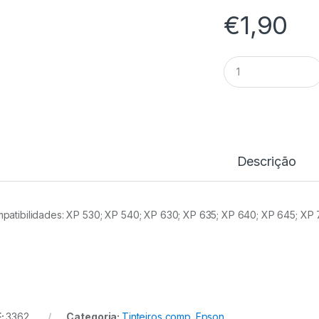
€
1,90
Tinteiro
Comp.
Epson
T3362/T3342
(33XL)
CY
quantidade
Descrição
patibilidades: XP 530; XP 540; XP 630; XP 635; XP 640; XP 645; XP 
:
3362
Categoria:
Tinteiros comp. Epson