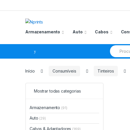
Saltar
Pular
para
para
navegação
o
conteúdo
Armazenamento
Auto
Cabos
Con
Procurar
por:
Início
Consumíveis
Tinteiros
Mostrar todas categorias
Armazenamento
(91)
Auto
(29)
Cabos & Adaptadores
(169)