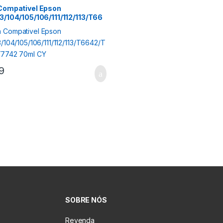
 Compativel Epson
3/104/105/106/111/112/113/T66
732/T7742 70ml CY
9
SOBRE NÓS
Revenda