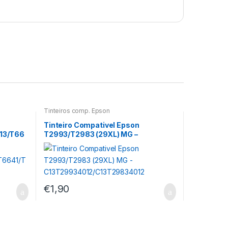
Tinteiros comp. Epson
Tinteiro Compativel Epson
113/T66
T2993/T2983 (29XL) MG –
C13T29934012/C13T29834012
€
1,90