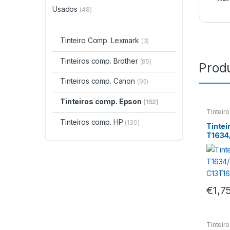
Usados
(48)
Tinteiro Comp. Lexmark
(3)
Tinteiros comp. Brother
(85)
Prod
Tinteiros comp. Canon
(95)
Tinteiros comp. Epson
(152)
Tinteir
Tinteiros comp. HP
(130)
Tintei
T1634/
C13T1
€
1,7
Tinteir