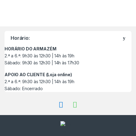
M
a
Horário:
r
HORÁRIO DO ARMAZÉM
c
2.ª a 6.ª: 9h30 às 12h30 | 14h às 19h
Sábado: 9h30 às 12h30 | 14h às 17h30
a
APOIO AO CLIENTE (Loja online)
s
2.ª a 6.ª: 9h30 às 12h30 | 14h às 19h
Sábado: Encerrado
C
a
r
r