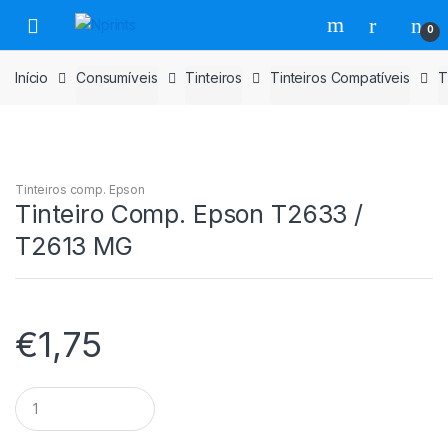
Saltar
Pular
0
para
para
navegação
o
Início
Consumíveis
Tinteiros
Tinteiros Compatíveis
T
conteúdo
Tinteiros comp. Epson
Tinteiro Comp. Epson T2633 /
T2613 MG
€
1,75
Tinteiro
Comp.
Epson