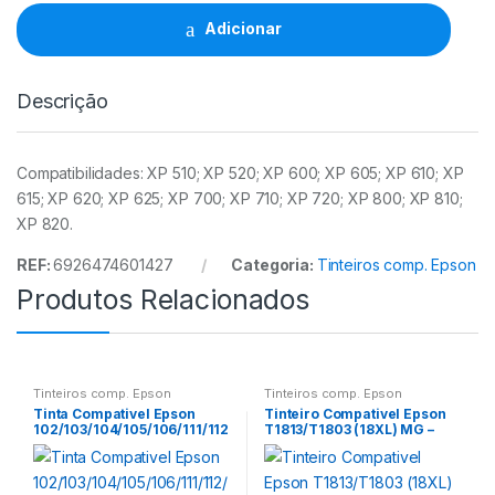
T2633
/
Adicionar
T2613
MG
quantidade
Descrição
Compatibilidades: XP 510; XP 520; XP 600; XP 605; XP 610; XP
615; XP 620; XP 625; XP 700; XP 710; XP 720; XP 800; XP 810;
XP 820.
REF:
6926474601427
Categoria:
Tinteiros comp. Epson
Produtos Relacionados
Tinteiros comp. Epson
Tinteiros comp. Epson
Tinta Compativel Epson
Tinteiro Compativel Epson
102/103/104/105/106/111/112
T1813/T1803 (18XL) MG –
/113/T6641/T6731/T7741
C13T18134012/C13T1803401
70ml BK
2