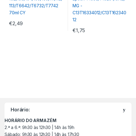
€
2,49
€
1,75
M
a
Horário:
r
HORÁRIO DO ARMAZÉM
c
2.ª a 6.ª: 9h30 às 12h30 | 14h às 19h
Sábado: 9h30 às 12h30 | 14h às 17h30