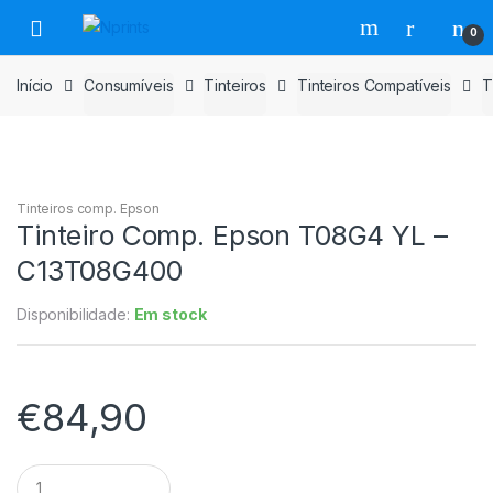
Saltar
Pular
0
para
para
navegação
o
Início
Consumíveis
Tinteiros
Tinteiros Compatíveis
T
conteúdo
Tinteiros comp. Epson
Tinteiro Comp. Epson T08G4 YL –
C13T08G400
Disponibilidade:
Em stock
€
84,90
Tinteiro
Comp.