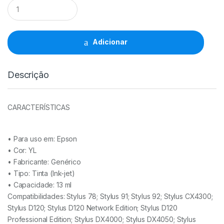
Tinteiro
Comp.
Epson
T0714/T0894
YL
Adicionar
-
C13T07144012/C13T08944011
quantidade
Descrição
CARACTERÍSTICAS
• Para uso em:
Epson
• Cor: YL
• Fabricante:
Genérico
• Tipo:
Tinta (Ink-jet)
• Capacidade:
13 ml
Compatibilidades: Stylus 78; Stylus 91; Stylus 92; Stylus CX4300;
Stylus D120; Stylus D120 Network Edition; Stylus D120
Professional Edition; Stylus DX4000; Stylus DX4050; Stylus