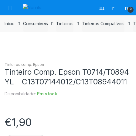
Saltar
Pular
0
para
para
navegação
o
Início
Consumíveis
Tinteiros
Tinteiros Compatíveis
T
conteúdo
Tinteiros comp. Epson
Tinteiro Comp. Epson T0714/T0894
YL – C13T07144012/C13T08944011
Disponibilidade:
Em stock
€
1,90