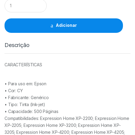
Tinteiro
Comp.
Epson
604XL
CY
Adicionar
-
C13T10H24010/C13T10G24010
quantidade
Descrição
CARACTERÍSTICAS
• Para uso em:
Epson
• Cor: CY
• Fabricante:
Genérico
• Tipo:
Tinta (Ink-jet)
• Capacidade: 500
Páginas
Compatibilidades: Expression Home XP-2200; Expression Home
XP-2205; Expression Home XP-3200; Expression Home XP-
3205; Expression Home XP-4200; Expression Home XP-4205;