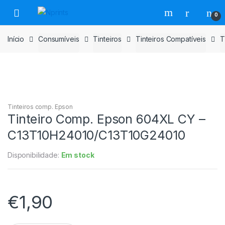
Saltar
Pular
0
para
para
navegação
o
Início
Consumíveis
Tinteiros
Tinteiros Compatíveis
T
conteúdo
Tinteiros comp. Epson
Tinteiro Comp. Epson 604XL CY –
C13T10H24010/C13T10G24010
Disponibilidade:
Em stock
€
1,90