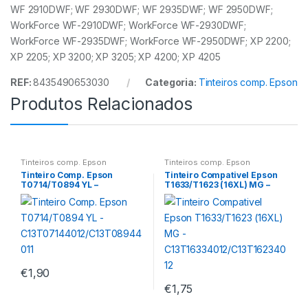
WF 2910DWF; WF 2930DWF; WF 2935DWF; WF 2950DWF;
WorkForce WF-2910DWF; WorkForce WF-2930DWF;
WorkForce WF-2935DWF; WorkForce WF-2950DWF; XP 2200;
XP 2205; XP 3200; XP 3205; XP 4200; XP 4205
REF:
8435490653030
Categoria:
Tinteiros comp. Epson
Produtos Relacionados
Tinteiros comp. Epson
Tinteiros comp. Epson
Tinteiro Comp. Epson
Tinteiro Compativel Epson
T0714/T0894 YL –
T1633/T1623 (16XL) MG –
C13T07144012/C13T089440
C13T16334012/C13T1623401
11
2
€
1,90
€
1,75