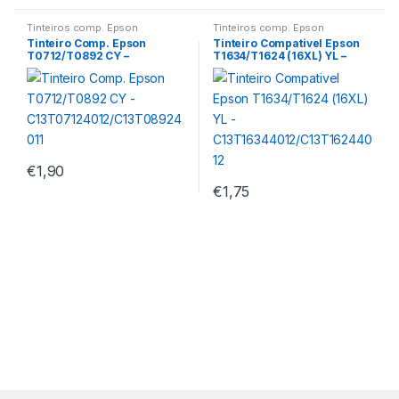
Tinteiros comp. Epson
Tinteiros comp. Epson
Tinteiro Comp. Epson
Tinteiro Compativel Epson
T0712/T0892 CY –
T1634/T1624 (16XL) YL –
C13T07124012/C13T089240
C13T16344012/C13T1624401
11
2
€
1,90
€
1,75
M