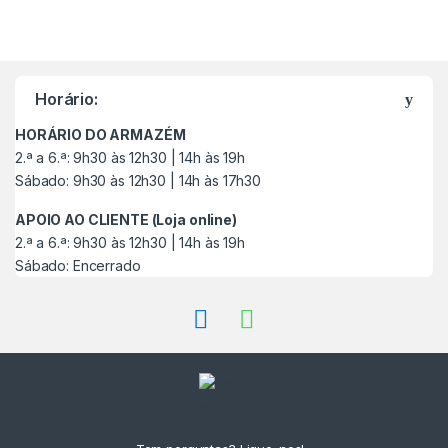
M
a
Horário:
r
HORÁRIO DO ARMAZÉM
c
2.ª a 6.ª: 9h30 às 12h30 | 14h às 19h
Sábado: 9h30 às 12h30 | 14h às 17h30
a
APOIO AO CLIENTE (Loja online)
s
2.ª a 6.ª: 9h30 às 12h30 | 14h às 19h
Sábado: Encerrado
C
a
r
r
o