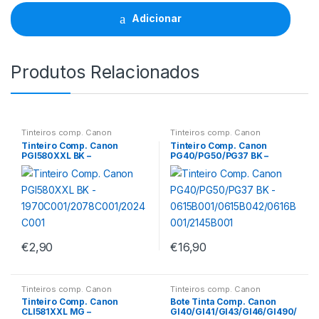
PFI320
MG
Adicionar
Pigmentada
quantidade
Produtos Relacionados
Tinteiros comp. Canon
Tinteiros comp. Canon
Tinteiro Comp. Canon
Tinteiro Comp. Canon
PGI580XXL BK –
PG40/PG50/PG37 BK –
1970C001/2078C001/2024C
0615B001/0615B042/0616B
001
001/2145B001
€
2,90
€
16,90
Tinteiros comp. Canon
Tinteiros comp. Canon
Tinteiro Comp. Canon
Bote Tinta Comp. Canon
CLI581XXL MG –
GI40/GI41/GI43/GI46/GI490/