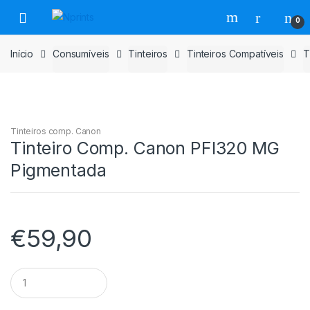
Saltar
Pular
0
para
para
navegação
o
Início
Consumíveis
Tinteiros
Tinteiros Compatíveis
T
conteúdo
Tinteiros comp. Canon
Tinteiro Comp. Canon PFI320 MG
Pigmentada
€
59,90
Tinteiro
Comp.
Canon