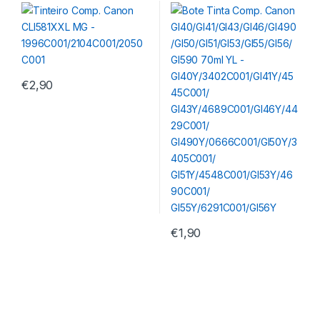
1996C001/2104C001/2050C
GI50/GI51/GI53/GI55/GI56/GI
001
590 70ml YL –
GI40Y/3402C001/GI41Y/454
5C001/
GI43Y/4689C001/GI46Y/442
9C001/
GI490Y/0666C001/GI50Y/3
405C001/
GI51Y/4548C001/GI53Y/469
€
2,90
0C001/
GI55Y/6291C001/GI56Y
€
1,90