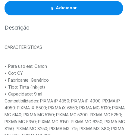
CLI526
CY
Adicionar
-
4541B001
quantidade
Descrição
CARACTERÍSTICAS
• Para uso em:
Canon
• Cor:
CY
• Fabricante:
Genérico
• Tipo:
Tinta (Ink-jet)
• Capacidade:
9 ml
Compatibilidades: PIXMA iP 4850; PIXMA iP 4900; PIXMA iP
4950; PIXMA iX 6500; PIXMA iX 6550; PIXMA MG 5100; PIXMA
MG 5140; PIXMA MG 5150; PIXMA MG 5200; PIXMA MG 5250;
PIXMA MG 5350; PIXMA MG 6150; PIXMA MG 6250; PIXMA MG
8150; PIXMA MG 8250; PIXMA MX 715; PIXMA MX 880; PIXMA