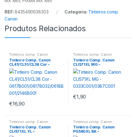
MX 885; PIXMA MX 895
REF:
8435490638303
Categoria:
Tinteiros comp.
Canon
Produtos Relacionados
Tinteiros comp. Canon
Tinteiros comp. Canon
Tinteiro Comp. Canon
Tinteiro Comp. Canon
CL41/CL51/CL38 Cor –
CLI571XL MG –
0617B001/0617B032/0618B
0333C001/0387C001
001/2146B001
€
1,90
€
16,90
Tinteiros comp. Canon
Tinteiros comp. Canon
Tinteiro Comp. Canon
Tinteiro Comp. Canon
CLI571XL YL –
PG560XL BK –
0334C001/0388C001
3712C001/3713C001