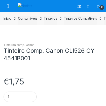
Saltar
Pular
0
para
para
navegação
o
Início
Consumíveis
Tinteiros
Tinteiros Compatíveis
T
conteúdo
Tinteiros comp. Canon
Tinteiro Comp. Canon CLI526 CY –
4541B001
€
1,75
Tinteiro
Comp.
Canon