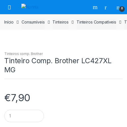
Saltar
Pular
0
para
para
navegação
o
Início
Consumíveis
Tinteiros
Tinteiros Compatíveis
T
conteúdo
Tinteiros comp. Brother
Tinteiro Comp. Brother LC427XL
MG
€
7,90
Tinteiro
Comp.
Brother