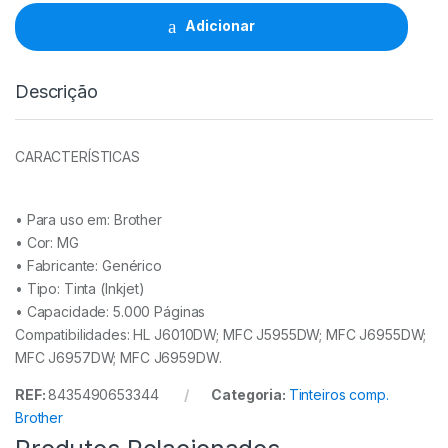
LC427XL
MG
Adicionar
quantidade
Descrição
CARACTERÍSTICAS
• Para uso em:
Brother
• Cor:
MG
• Fabricante:
Genérico
• Tipo:
Tinta (Inkjet)
• Capacidade:
5.000 Páginas
Compatibilidades: HL J6010DW; MFC J5955DW; MFC J6955DW;
MFC J6957DW; MFC J6959DW.
REF:
8435490653344
Categoria:
Tinteiros comp.
Brother