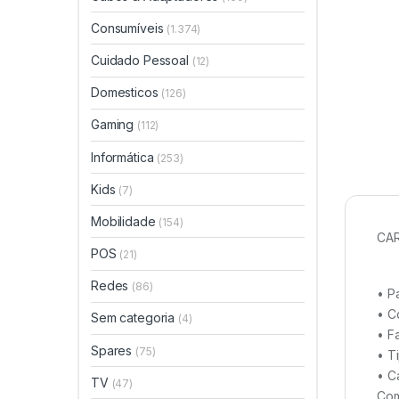
Consumíveis
(1.374)
Cuidado Pessoal
(12)
Domesticos
(126)
Gaming
(112)
Informática
(253)
Kids
(7)
Mobilidade
(154)
CAR
POS
(21)
Redes
(86)
• P
• C
Sem categoria
(4)
• F
Spares
(75)
• T
• C
TV
(47)
Com