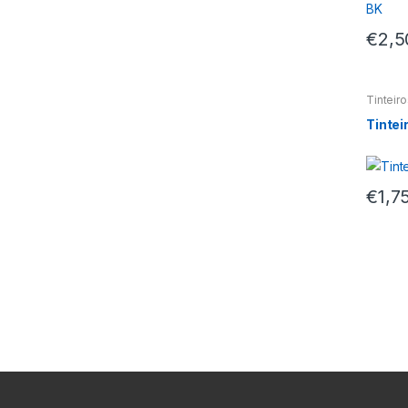
€
2,5
Tinteir
Tintei
€
1,7
M
a