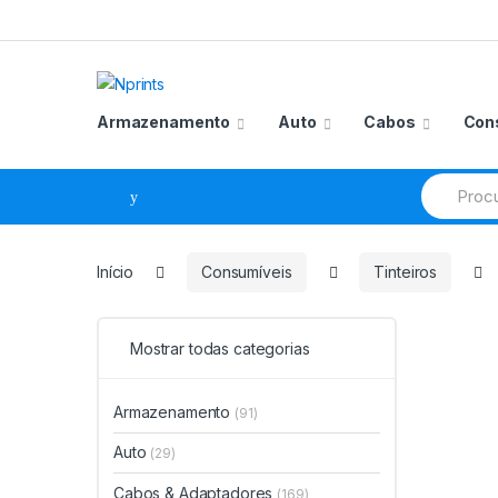
Saltar
Pular
para
para
navegação
o
conteúdo
Armazenamento
Auto
Cabos
Con
Procurar
por:
Início
Consumíveis
Tinteiros
Mostrar todas categorias
Armazenamento
(91)
Auto
(29)
Cabos & Adaptadores
(169)