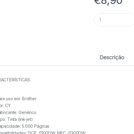
Tinteiro
Comp.
Brother
LC3235XLCY/LC3
quantidade
Descrição
ACTERÍSTICAS
ara uso em:
Brother
or:
CY
abricante:
Genérico
ipo:
Tinta (Ink-jet)
apacidade:
5.000 Páginas
patibilidades: DCP J1100DW; MFC J1300DW