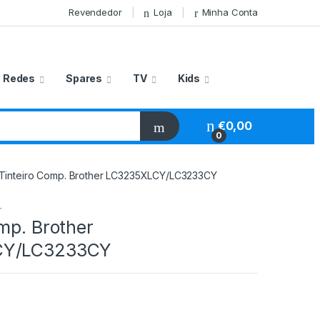
Revendedor
Loja
Minha Conta
Redes
Spares
TV
Kids
€
0,00
0
Tinteiro Comp. Brother LC3235XLCY/LC3233CY
r
mp. Brother
CY/LC3233CY