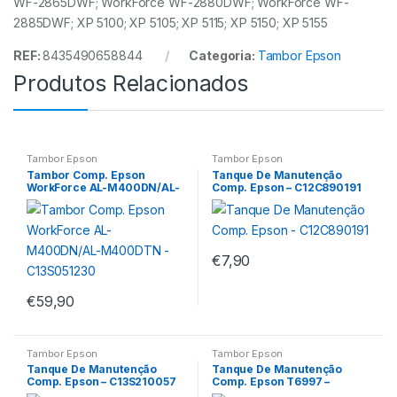
WF-2865DWF; WorkForce WF-2880DWF; WorkForce WF-
2885DWF; XP 5100; XP 5105; XP 5115; XP 5150; XP 5155
REF:
8435490658844
Categoria:
Tambor Epson
Produtos Relacionados
Tambor Epson
Tambor Epson
Tambor Comp. Epson
Tanque De Manutenção
WorkForce AL-M400DN/AL-
Comp. Epson – C12C890191
M400DTN – C13S051230
€
7,90
€
59,90
Tambor Epson
Tambor Epson
Tanque De Manutenção
Tanque De Manutenção
Comp. Epson – C13S210057
Comp. Epson T6997 –
C13T699700