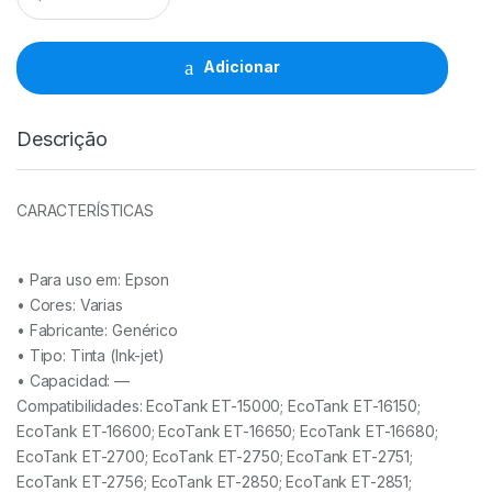
Manutenção
Comp.
Epson
Adicionar
T04D1
-
C13T04D100
Descrição
quantidade
CARACTERÍSTICAS
• Para uso em:
Epson
• Cores:
Varias
• Fabricante:
Genérico
• Tipo:
Tinta (Ink-jet)
• Capacidad:
—
Compatibilidades: EcoTank ET-15000; EcoTank ET-16150;
EcoTank ET-16600; EcoTank ET-16650; EcoTank ET-16680;
EcoTank ET-2700; EcoTank ET-2750; EcoTank ET-2751;
EcoTank ET-2756; EcoTank ET-2850; EcoTank ET-2851;