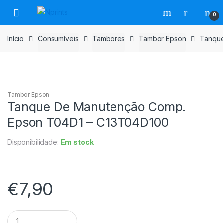
Saltar
Pular
0
para
para
navegação
o
Início
Consumíveis
Tambores
Tambor Epson
Tanque
conteúdo
Tambor Epson
Tanque De Manutenção Comp.
Epson T04D1 – C13T04D100
Disponibilidade:
Em stock
€
7,90
Tanque
De