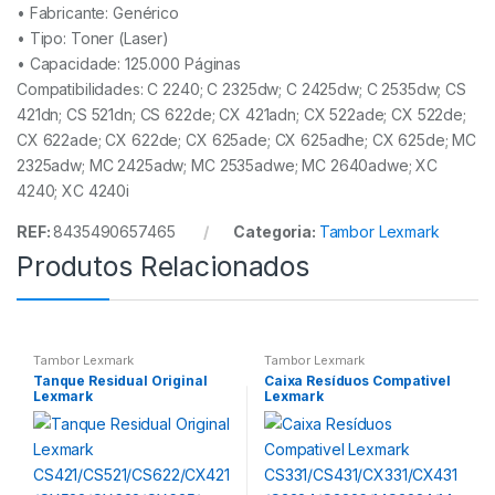
• Fabricante:
Genérico
• Tipo:
Toner (Laser)
• Capacidade:
125.000 Páginas
Compatibilidades: C 2240; C 2325dw; C 2425dw; C 2535dw; CS
421dn; CS 521dn; CS 622de; CX 421adn; CX 522ade; CX 522de;
CX 622ade; CX 622de; CX 625ade; CX 625adhe; CX 625de; MC
2325adw; MC 2425adw; MC 2535adwe; MC 2640adwe; XC
4240; XC 4240i
REF:
8435490657465
Categoria:
Tambor Lexmark
Produtos Relacionados
Tambor Lexmark
Tambor Lexmark
Tanque Residual Original
Caixa Resíduos Compativel
Lexmark
Lexmark
CS421/CS521/CS622/CX421/
CS331/CS431/CX331/CX431/C
CX522/CX622/CX625/
3324/C3326/MC3224/MC332
C2425/C2535/MC2325/MC24
6/MC3426 – 20N0W00
25/MC2535/MC2640 –
78C0W00