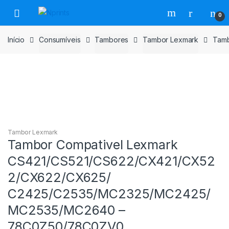
Saltar
Pular
0
para
para
navegação
o
Início
Consumíveis
Tambores
Tambor Lexmark
Tamb
conteúdo
Tambor Lexmark
Tambor Compativel Lexmark
CS421/CS521/CS622/CX421/CX52
2/CX622/CX625/
C2425/C2535/MC2325/MC2425/
MC2535/MC2640 –
78C0Z50/78C0ZV0