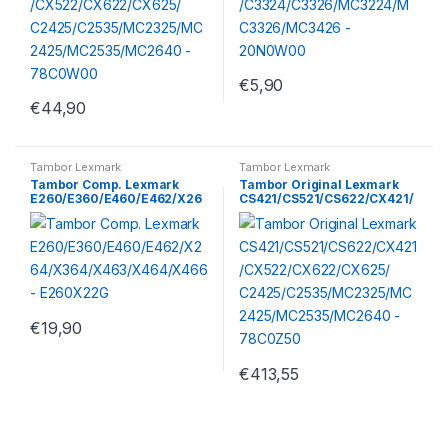
€
5,90
€
44,90
Tambor Lexmark
Tambor Lexmark
Tambor Comp. Lexmark
Tambor Original Lexmark
E260/E360/E460/E462/X26
CS421/CS521/CS622/CX421/
4/X364/X463/X464/X466 –
CX522/CX622/CX625/
E260X22G
C2425/C2535/MC2325/MC24
25/MC2535/MC2640 –
78C0Z50
€
19,90
€
413,55