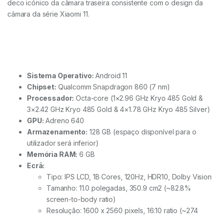
deco icónico da câmara traseira consistente com o design da
câmara da série Xiaomi 11.
Sistema Operativo:
Android 11
Chipset:
Qualcomm Snapdragon 860 (7 nm)
Processador:
Octa-core (1×2.96 GHz Kryo 485 Gold &
3×2.42 GHz Kryo 485 Gold & 4×1.78 GHz Kryo 485 Silver)
GPU:
Adreno 640
Armazenamento:
128 GB (espaço disponível para o
utilizador será inferior)
Memória RAM:
6 GB
Ecrã:
Tipo: IPS LCD, 1B Cores, 120Hz, HDR10, Dolby Vision
Tamanho: 11.0 polegadas, 350.9 cm2 (~82.8%
screen-to-body ratio)
Resolução: 1600 x 2560 pixels, 16:10 ratio (~274