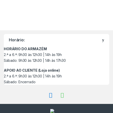
M
a
Horário:
r
HORÁRIO DO ARMAZÉM
c
2.ª a 6.ª: 9h30 às 12h30 | 14h às 19h
Sábado: 9h30 às 12h30 | 14h às 17h30
a
APOIO AO CLIENTE (Loja online)
s
2.ª a 6.ª: 9h30 às 12h30 | 14h às 19h
Sábado: Encerrado
C
a
r