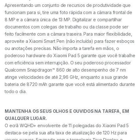
Apresentando um conjunto de recursos de produtividade que
funcionam para si, tire uma foto rápida com a câmara frontal de
8 MP e a câmara única de 13 MP. Digitalizar e compartilhar
documentos com colegas de trabalho ou da classe pode ser
feito facilmente com a câmara traseira. Para maior flexibilidade,
aproveite a Xiaomi Smart Pen (não incluída) para fazer esboços
ou anotações precisas. Não importa a tarefa em mãos, o
poderoso hardware do Xiaomi Pad 5 garante que você trabalhe
com eficiência sem interrupção. O seu poderoso processador
Qualcomm Snapdragon™ 860 de alto desempenho de 7 nm
atinge velocidades de até 2,96 GHz, enquanto a sua grande
bateria de 8720 mAh garante que você está alimentado durante
todo o dia.
MANTENHA OS SEUS OLHOS E OUVIDOS NA TAREFA, EM
QUALQUER LUGAR.
O ecrã WQHD+ envolvente de 11 polegadas do Xiaomi Pad 5
destaca-se pela sua alta taxa de atualização de 120 Hz para
visuais suaves. Equipado com a tecnologia True Display, o