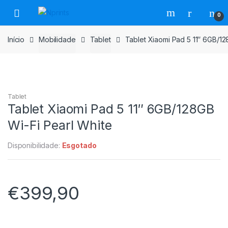
Saltar
Pular
0
para
para
navegação
o
Início
Mobilidade
Tablet
Tablet Xiaomi Pad 5 11″ 6GB/12
conteúdo
Tablet
Tablet Xiaomi Pad 5 11″ 6GB/128GB
Wi-Fi Pearl White
Disponibilidade:
Esgotado
€
399,90