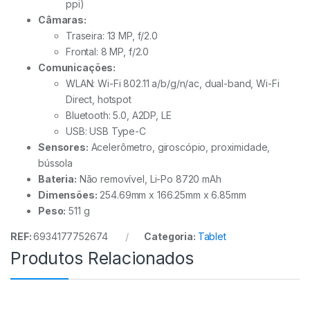
ppi)
Câmaras:
Traseira: 13 MP, f/2.0
Frontal: 8 MP, f/2.0
Comunicações:
WLAN: Wi-Fi 802.11 a/b/g/n/ac, dual-band, Wi-Fi
Direct, hotspot
Bluetooth: 5.0, A2DP, LE
USB: USB Type-C
Sensores:
Acelerômetro, giroscópio, proximidade,
bússola
Bateria:
Não removível, Li-Po 8720 mAh
Dimensões:
254.69mm x 166.25mm x 6.85mm
Peso:
511 g
REF:
6934177752674
Categoria:
Tablet
Produtos Relacionados