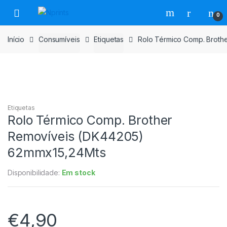
Saltar
Pular
0
para
para
navegação
o
Início
Consumíveis
Etiquetas
Rolo Térmico Comp. Broth
conteúdo
Etiquetas
Rolo Térmico Comp. Brother
Removíveis (DK44205)
62mmx15,24Mts
Disponibilidade:
Em stock
€
4,90