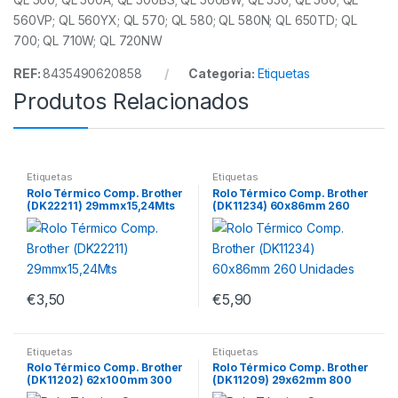
560VP; QL 560YX; QL 570; QL 580; QL 580N; QL 650TD; QL
700; QL 710W; QL 720NW
REF:
8435490620858
Categoria:
Etiquetas
Produtos Relacionados
Etiquetas
Etiquetas
Rolo Térmico Comp. Brother
Rolo Térmico Comp. Brother
(DK22211) 29mmx15,24Mts
(DK11234) 60x86mm 260
Unidades
€
3,50
€
5,90
Etiquetas
Etiquetas
Rolo Térmico Comp. Brother
Rolo Térmico Comp. Brother
(DK11202) 62x100mm 300
(DK11209) 29x62mm 800
Unidades
Unidades