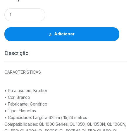
Rolo
Térmico
Comp.
Brother
Removíveis
Adicionar
(DK44205)
62mmx15,24Mts
quantidade
Descrição
CARACTERÍSTICAS
• Para uso em:
Brother
• Cor:
Branco
• Fabricante:
Genérico
• Tipo:
Etiquetas
• Capacidade: Largura
62mm / 15,24 metros
Compatibilidades: QL 1000 Series; QL 1050; QL 1050N; QL 1060N;
QL 500; QL 500A; QL 500BS; QL 500BW; QL 550; QL 560; QL