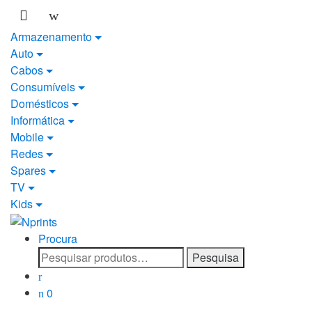
Saltar
Pular
para
para
Armazenamento
navegação
o
Auto
conteúdo
Cabos
Consumíveis
Domésticos
Informática
Mobile
Redes
Spares
TV
Kids
Procura
Pesquisar
Pesquisa
por:
0