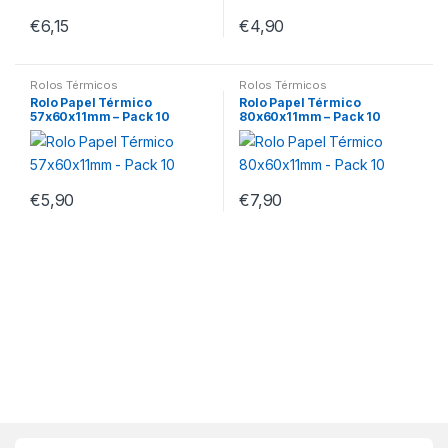
€
6,15
€
4,90
Rolos Térmicos
Rolos Térmicos
Rolo Papel Térmico
Rolo Papel Térmico
57x60x11mm – Pack 10
80x60x11mm – Pack 10
€
5,90
€
7,90
M
a