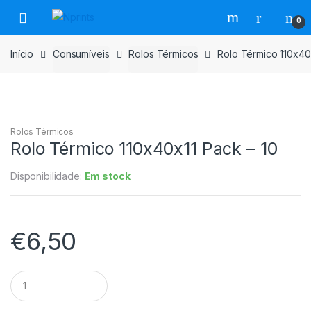
Saltar
Pular
0
para
para
navegação
o
Início
Consumíveis
Rolos Térmicos
Rolo Térmico 110x40
conteúdo
Rolos Térmicos
Rolo Térmico 110x40x11 Pack – 10
Disponibilidade:
Em stock
€
6,50
Rolo
Térmico
110x40x11