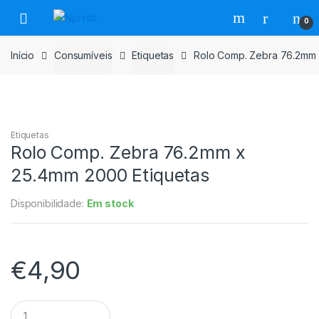
Saltar
Pular
0
para
para
navegação
o
Início
Consumíveis
Etiquetas
Rolo Comp. Zebra 76.2mm 
conteúdo
Etiquetas
Rolo Comp. Zebra 76.2mm x
25.4mm 2000 Etiquetas
Disponibilidade:
Em stock
€
4,90
Rolo
Comp.