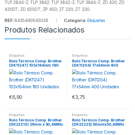
TLP 2844-Z; TLP 3842; TLP 3842-Z; TLP 3844-Z; ZD 420; ZD
420DT; ZD 620DT; ZP 450; ZT 220; ZT 230.
REF:
8435490645028
Categoria:
Etiquetas
Produtos Relacionados
Etiquetas
Etiquetas
Rolo Térmico Comp. Brother
Rolo Térmico Comp. Brother
(DK11247) 103x164mm 180
(DK11204) 17x54mm 400
Unidades
Unidades
€
6,90
€
3,75
Etiquetas
Etiquetas
Rolo Térmico Comp. Brother
Rolo Térmico Comp. Brother
(DK22210) 29mm x 30,48Mts
(DK22223) 50mmx30,48Mts