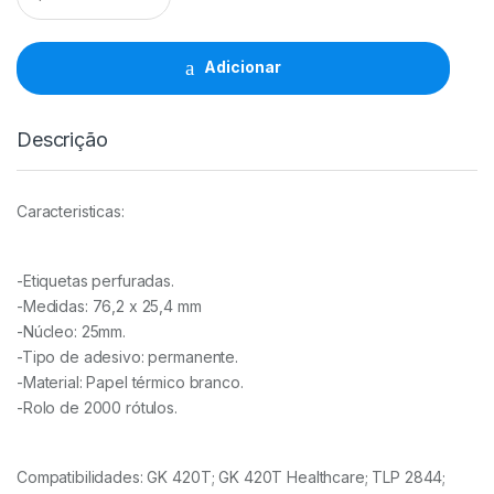
Zebra
76.2mm
x
Adicionar
25.4mm
2000
Etiquetas
Descrição
quantidade
Caracteristicas:
-Etiquetas perfuradas.
-Medidas: 76,2 x 25,4 mm
-Núcleo: 25mm.
-Tipo de adesivo: permanente.
-Material: Papel térmico branco.
-Rolo de 2000 rótulos.
Compatibilidades: GK 420T; GK 420T Healthcare; TLP 2844;