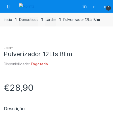
Saltar
Pular
0
para
para
navegação
o
Início
Domesticos
Jardim
Pulverizador 12Lts Blim
conteúdo
Jardim
Pulverizador 12Lts Blim
Disponibilidade:
Esgotado
€
28,90
Descrição