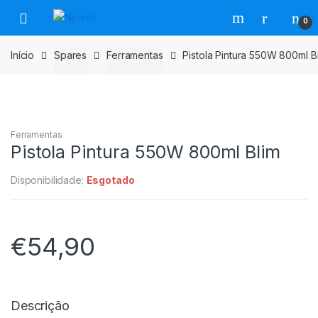
Saltar
Pular
0
para
para
navegação
o
Início
Spares
Ferramentas
Pistola Pintura 550W 800ml B
conteúdo
Ferramentas
Pistola Pintura 550W 800ml Blim
Disponibilidade:
Esgotado
€
54,90
Descrição