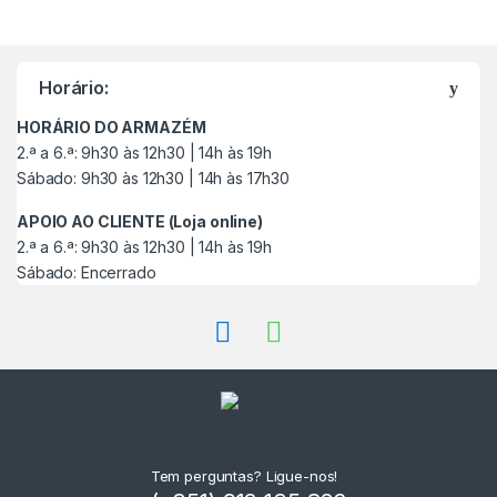
M
a
Horário:
r
HORÁRIO DO ARMAZÉM
c
2.ª a 6.ª: 9h30 às 12h30 | 14h às 19h
Sábado: 9h30 às 12h30 | 14h às 17h30
a
APOIO AO CLIENTE (Loja online)
s
2.ª a 6.ª: 9h30 às 12h30 | 14h às 19h
Sábado: Encerrado
C
a
r
r
o
Tem perguntas? Ligue-nos!