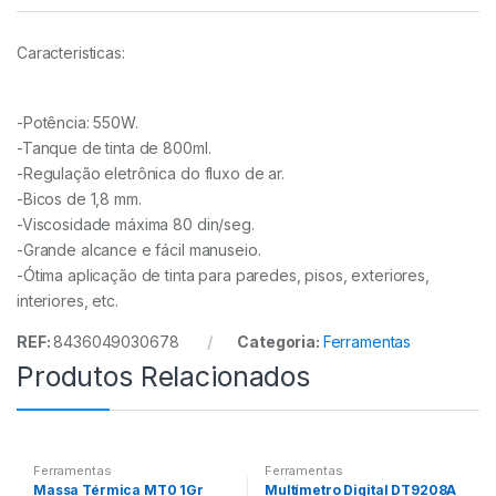
Caracteristicas:
-Potência: 550W.
-Tanque de tinta de 800ml.
-Regulação eletrônica do fluxo de ar.
-Bicos de 1,8 mm.
-Viscosidade máxima 80 din/seg.
-Grande alcance e fácil manuseio.
-Ótima aplicação de tinta para paredes, pisos, exteriores,
interiores, etc.
REF:
8436049030678
Categoria:
Ferramentas
Produtos Relacionados
Ferramentas
Ferramentas
Massa Térmica MT0 1Gr
Multímetro Digital DT9208A