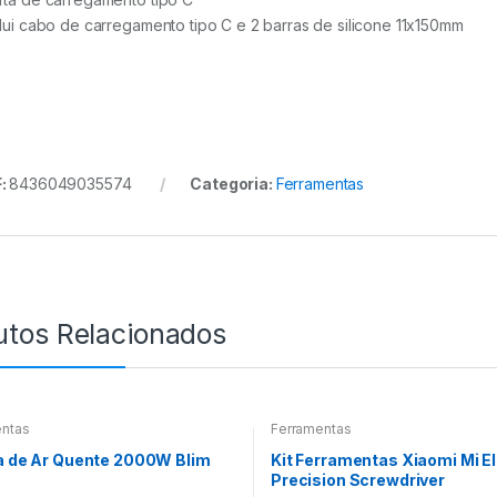
clui cabo de carregamento tipo C e 2 barras de silicone 11x150mm
:
8436049035574
Categoria:
Ferramentas
utos Relacionados
entas
Ferramentas
a de Ar Quente 2000W Blim
Kit Ferramentas Xiaomi Mi El
Precision Screwdriver