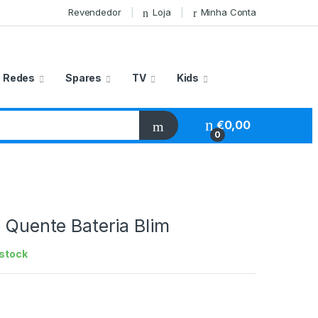
Revendedor
Loja
Minha Conta
Redes
Spares
TV
Kids
€
0,00
0
a Quente Bateria Blim
stock