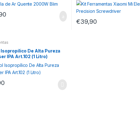
90
€
39,90
entas
 Isopropílico De Alta Pureza
er IPA Art.102 (1 Litro)
90