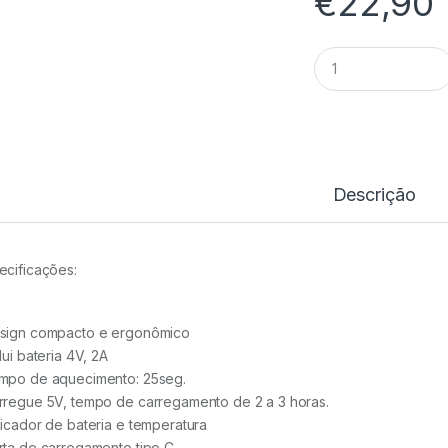
€
22,90
Pistola
Cola
Quente
Bateria
Blim
quantidade
Descrição
ecificações:
sign compacto e ergonômico
lui bateria 4V, 2A
mpo de aquecimento: 25seg.
rregue 5V, tempo de carregamento de 2 a 3 horas.
dicador de bateria e temperatura
rta de carregamento tipo C