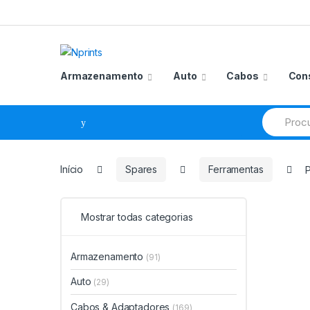
Saltar
Pular
para
para
navegação
o
conteúdo
Armazenamento
Auto
Cabos
Con
Procurar
por:
Início
Spares
Ferramentas
P
Mostrar todas categorias
Armazenamento
(91)
Auto
(29)
Cabos & Adaptadores
(169)