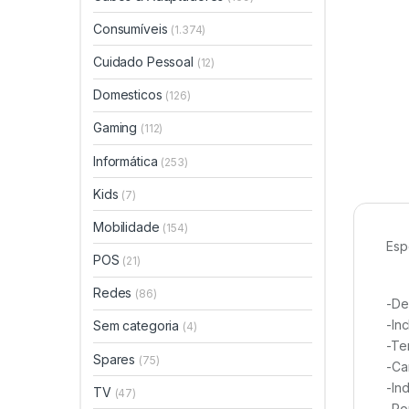
Consumíveis
(1.374)
Cuidado Pessoal
(12)
Domesticos
(126)
Gaming
(112)
Informática
(253)
Kids
(7)
Mobilidade
(154)
Esp
POS
(21)
Redes
(86)
-De
-Inc
Sem categoria
(4)
-Te
Spares
(75)
-Ca
-In
TV
(47)
-Po