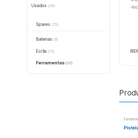
Usados
(48)
-In
Spares
(75)
Baterias
(9)
Ecrãs
REF
(13)
Ferramentas
(53)
Prod
Ferram
Pistol