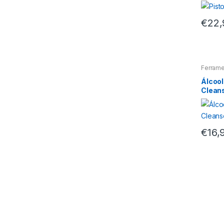
€
22,
Ferram
Álcool
Cleans
€
16,
M