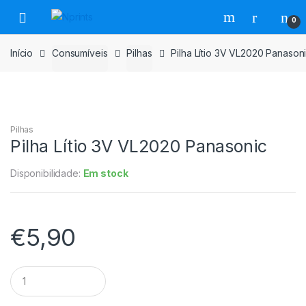
Saltar
Pular
0
para
para
navegação
o
Início
Consumíveis
Pilhas
Pilha Lítio 3V VL2020 Panason
conteúdo
Pilhas
Pilha Lítio 3V VL2020 Panasonic
Disponibilidade:
Em stock
€
5,90
Pilha
Lítio
3V