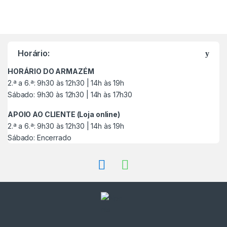
M
a
Horário:
r
HORÁRIO DO ARMAZÉM
c
2.ª a 6.ª: 9h30 às 12h30 | 14h às 19h
Sábado: 9h30 às 12h30 | 14h às 17h30
a
APOIO AO CLIENTE (Loja online)
s
2.ª a 6.ª: 9h30 às 12h30 | 14h às 19h
Sábado: Encerrado
C
a
r
r