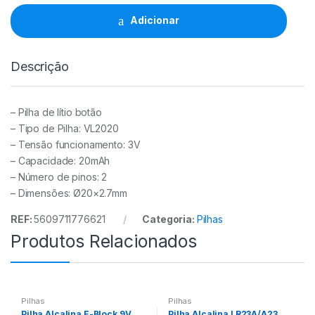
VL2020
Panasonic
Adicionar
quantidade
Descrição
– Pilha de lítio botão
– Tipo de Pilha: VL2020
– Tensão funcionamento: 3V
– Capacidade: 20mAh
– Número de pinos: 2
– Dimensões: Ø20×2.7mm
REF:
5609711776621
Categoria:
Pilhas
Produtos Relacionados
Pilhas
Pilhas
Pilha Alcalina E-Block 9V
Pilha Alcalina LR23A/A23