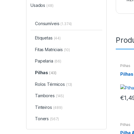
Usados
(48)
Consumíveis
(1.374)
Etiquetas
Prod
(44)
Fitas Matriciais
(10)
Papelaria
(66)
Pilhas
Pilhas
(43)
Pilhas
Rolos Térmicos
(13)
Tambores
(145)
€
1,4
Tinteiros
(489)
Toners
(567)
Pilhas
Pilha 