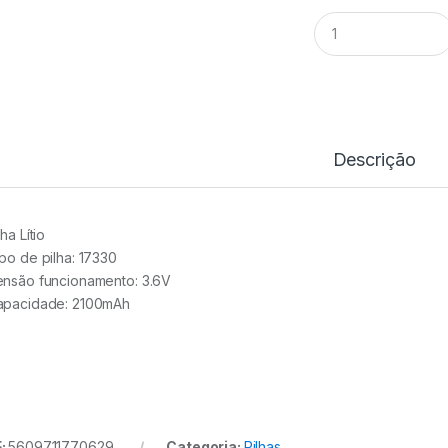
Pilha
Lítio
17330
3.6V
2100mAh
Saft
quantidade
Descrição
lha Lítio
ipo de pilha: 17330
ensão funcionamento: 3.6V
apacidade: 2100mAh
:
5609711770629
Categoria:
Pilhas