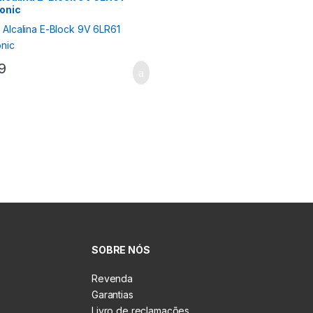
onic
9
SOBRE NÓS
Revenda
Garantias
Livro de reclamações