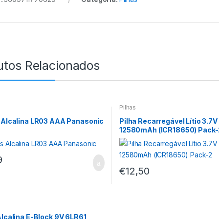
utos Relacionados
Pilhas
 Alcalina LR03 AAA Panasonic
Pilha Recarregável Lítio 3.7V
12580mAh (ICR18650) Pack-
9
€
12,50
Alcalina E-Block 9V 6LR61