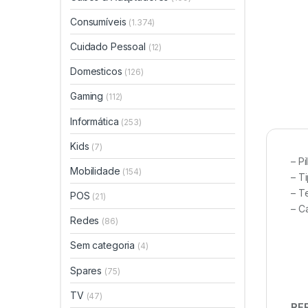
Consumíveis
(1.374)
Cuidado Pessoal
(12)
Domesticos
(126)
Gaming
(112)
Informática
(253)
Kids
(7)
– Pi
Mobilidade
(154)
– T
– T
POS
(21)
– C
Redes
(86)
Sem categoria
(4)
Spares
(75)
TV
(47)
REF