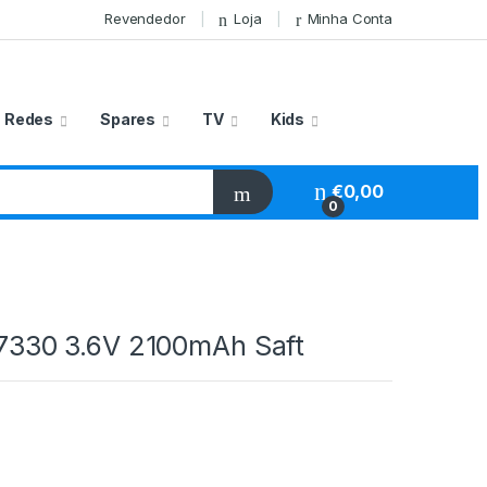
Revendedor
Loja
Minha Conta
Redes
Spares
TV
Kids
€
0,00
0
 17330 3.6V 2100mAh Saft