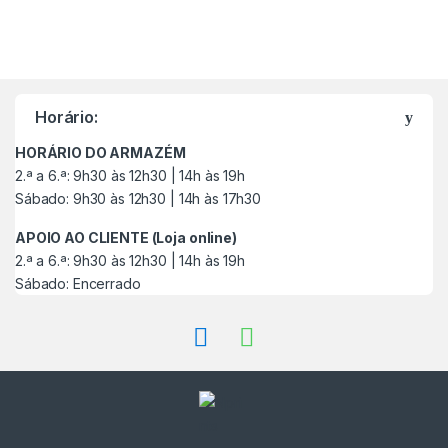
M
a
Horário:
r
HORÁRIO DO ARMAZÉM
c
2.ª a 6.ª: 9h30 às 12h30 | 14h às 19h
Sábado: 9h30 às 12h30 | 14h às 17h30
a
APOIO AO CLIENTE (Loja online)
s
2.ª a 6.ª: 9h30 às 12h30 | 14h às 19h
Sábado: Encerrado
C
a
r
r