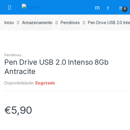
Saltar
Pular
0
para
para
navegação
o
Início
Armazenamento
Pendrives
Pen Drive USB 2.0 Int
conteúdo
Pendrives
Pen Drive USB 2.0 Intenso 8Gb
Antracite
Disponibilidade:
Esgotado
€
5,90