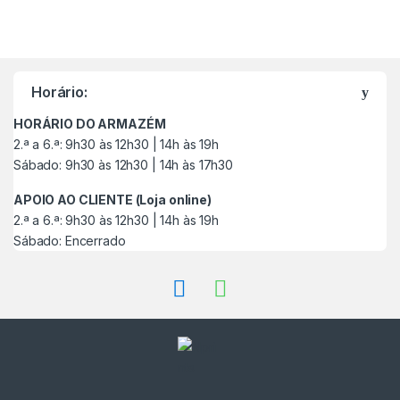
M
a
Horário:
r
HORÁRIO DO ARMAZÉM
c
2.ª a 6.ª: 9h30 às 12h30 | 14h às 19h
Sábado: 9h30 às 12h30 | 14h às 17h30
a
APOIO AO CLIENTE (Loja online)
s
2.ª a 6.ª: 9h30 às 12h30 | 14h às 19h
Sábado: Encerrado
C
a
r
r
o