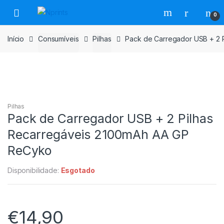
Saltar
Pular
0
para
para
navegação
o
Início
Consumíveis
Pilhas
Pack de Carregador USB + 2 
conteúdo
Pilhas
Pack de Carregador USB + 2 Pilhas
Recarregáveis 2100mAh AA GP
ReCyko
Disponibilidade:
Esgotado
€
14,90