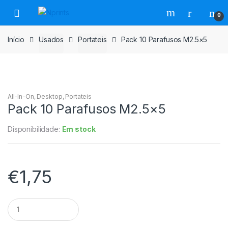
Saltar
Pular
0
para
para
navegação
o
Início
Usados
Portateis
Pack 10 Parafusos M2.5×5
conteúdo
All-In-On
,
Desktop
,
Portateis
Pack 10 Parafusos M2.5×5
Disponibilidade:
Em stock
€
1,75
Pack
10
Parafusos