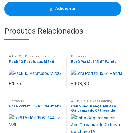
M2.5x5
quantidade
Adicionar
Produtos Relacionados
All-In-On
,
Desktop
,
Portateis
Portateis
Pack 10 Parafusos M2x6
Ecrã Portátil 15.6″ Panda
€
1,75
€
109,90
Portateis
All-In-On
,
Caixas Gaming
,
Desktop
,
Monitor
,
Monitores
,
Ecrã Portátil 15.6″ 144Hz MSI
Cabo Segurança em Aço
Portateis
Galvanizado C/ trava de
Chave P/
Computador/Monitor/Noteb
ook 1.5Mts Aisens