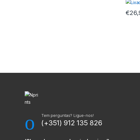
€
26,
M
a
r
c
a
Tem perguntas? Ligue-nos!
(+351) 912 135 826
s