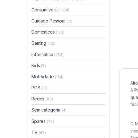
Consumíveis
(1.374)
Cuidado Pessoal
(12)
Domesticos
(126)
Gaming
(112)
Informática
(253)
Kids
(7)
Mobilidade
(154)
Alt
POS
(21)
A P
qua
Redes
(86)
fáci
Sem categoria
(4)
Spares
(75)
O M
vis
TV
(47)
Seg