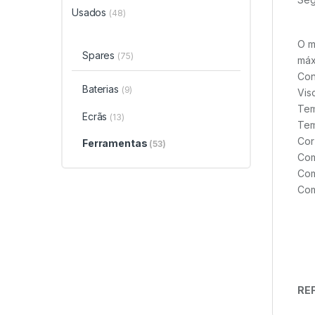
Usados
(48)
O m
Spares
(75)
máx
Con
Baterias
(9)
Vis
Tem
Ecrãs
(13)
Tem
Cor
Ferramentas
(53)
Com
Com
Com
REF