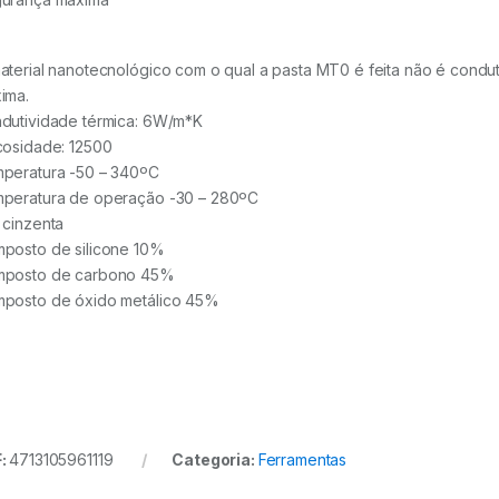
aterial nanotecnológico com o qual a pasta MT0 é feita não é condut
ima.
dutividade térmica: 6W/m*K
cosidade: 12500
peratura -50 – 340ºC
peratura de operação -30 – 280ºC
 cinzenta
posto de silicone 10%
posto de carbono 45%
posto de óxido metálico 45%
:
4713105961119
Categoria:
Ferramentas