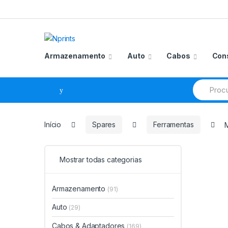
Saltar
Pular
para
para
navegação
o
conteúdo
Armazenamento
Auto
Cabos
Con
Procurar
por:
Início
Spares
Ferramentas
Mostrar todas categorias
Armazenamento
(91)
Auto
(29)
Cabos & Adaptadores
(169)