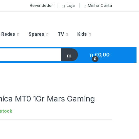
Revendedor
Loja
Minha Conta
Redes
Spares
TV
Kids
€
0,00
0
ica MT0 1Gr Mars Gaming
stock