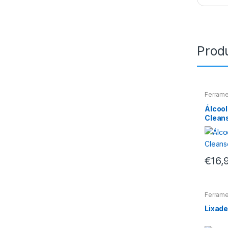
Prod
Ferram
Álcool
Cleans
€
16,
Ferram
Lixade