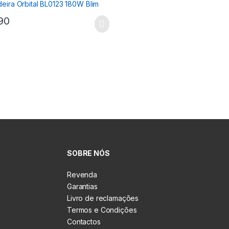
90
SOBRE NÓS
Revenda
Garantias
Livro de reclamações
Termos e Condições
Contactos