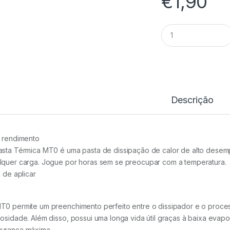
€
1,90
Massa
Térmica
MT0
1Gr
Mars
Gaming
quantidade
Descrição
o rendimento
asta Térmica MT0 é uma pasta de dissipação de calor de alto dese
lquer carga. Jogue por horas sem se preocupar com a temperatura.
l de aplicar
T0 permite um preenchimento perfeito entre o dissipador e o proces
cosidade. Além disso, possui uma longa vida útil graças à baixa evap
urança máxima