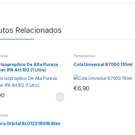
utos Relacionados
entas
Ferramentas
 Isopropílico De Alta Pureza
Cola Universal B7000 110ml
er IPA Art.102 (1 Litro)
€
6,90
90
entas
ira Orbital BL0123 180W Blim