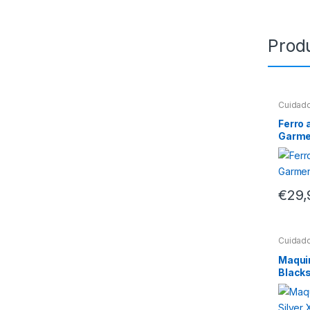
Prod
Cuidad
Ferro 
Garme
€
29,
Cuidad
Maqui
Blacks