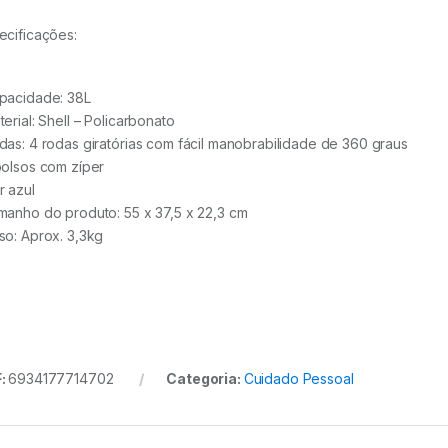
ecificações:
pacidade: 38L
erial: Shell – Policarbonato
das: 4 rodas giratórias com fácil manobrabilidade de 360 ​​graus
bolsos com zíper
r azul
manho do produto: 55 x 37,5 x 22,3 cm
so: Aprox. 3,3kg
:
6934177714702
Categoria:
Cuidado Pessoal