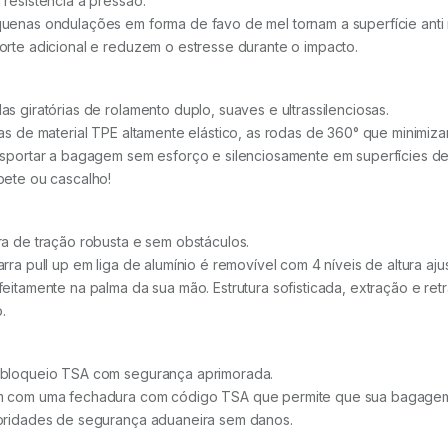
 resistência à pressão.
uenas ondulações em forma de favo de mel tornam a superfície anti ri
orte adicional e reduzem o estresse durante o impacto.
as giratórias de rolamento duplo, suaves e ultrassilenciosas.
tas de material TPE altamente elástico, as rodas de 360° que minimi
nsportar a bagagem sem esforço e silenciosamente em superfícies 
pete ou cascalho!
ra de tração robusta e sem obstáculos.
arra pull up em liga de alumínio é removível com 4 níveis de altura a
feitamente na palma da sua mão. Estrutura sofisticada, extração e re
.
bloqueio TSA com segurança aprimorada.
 com uma fechadura com código TSA que permite que sua bagagem 
oridades de segurança aduaneira sem danos.