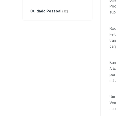
Boa
Peq
Cuidado Pessoal
(12)
sup
Rod
Fei
tra
car
Bar
A b
per
mão
Um 
Vem
aut