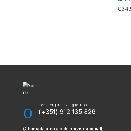
€
24,
M
a
r
c
a
Tem perguntas? Ligue-nos!
(+351) 912 135 826
s
C
(Chamada para a rede móvel nacional)