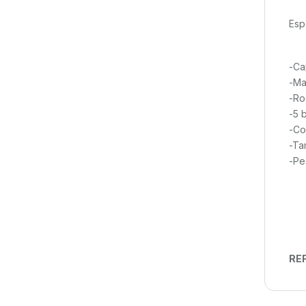
Esp
-Ca
-Mat
-Ro
-5 
-Co
-Ta
-Pe
REF