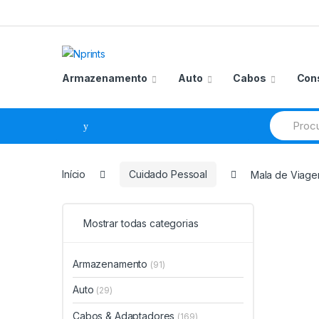
Saltar
Pular
para
para
navegação
o
conteúdo
Armazenamento
Auto
Cabos
Con
Procurar
por:
Início
Cuidado Pessoal
Mala de Viagem
Mostrar todas categorias
Armazenamento
(91)
Auto
(29)
Cabos & Adaptadores
(169)