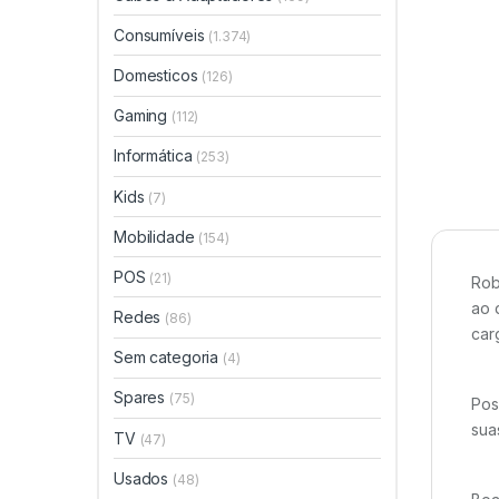
Consumíveis
(1.374)
Domesticos
(126)
Gaming
(112)
Informática
(253)
Kids
(7)
Mobilidade
(154)
POS
(21)
Rob
ao 
Redes
(86)
car
Sem categoria
(4)
Spares
(75)
Pos
sua
TV
(47)
Usados
(48)