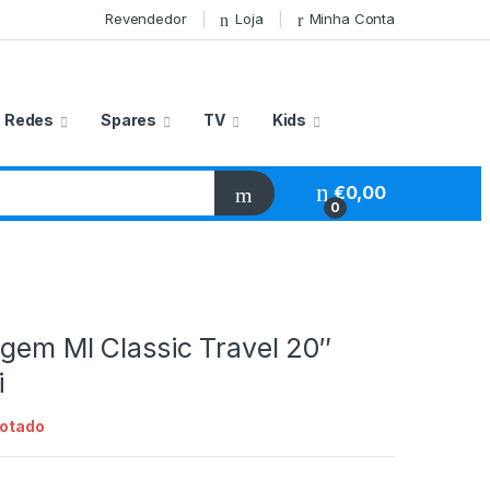
Revendedor
Loja
Minha Conta
Redes
Spares
TV
Kids
€
0,00
0
gem MI Classic Travel 20″
i
otado