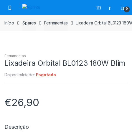
Saltar
Pular
0
para
para
navegação
o
Início
Spares
Ferramentas
Lixadeira Orbital BL0123 180W
conteúdo
Ferramentas
Lixadeira Orbital BL0123 180W Blim
Disponibilidade:
Esgotado
€
26,90
Descrição