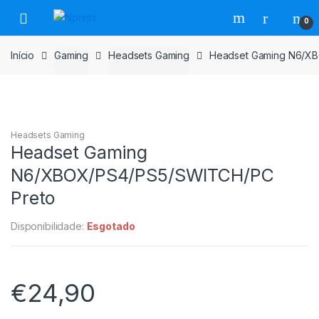
Saltar
Pular
0
para
para
navegação
o
Início
Gaming
Headsets Gaming
Headset Gaming N6/X
conteúdo
Headsets Gaming
Headset Gaming
N6/XBOX/PS4/PS5/SWITCH/PC
Preto
Disponibilidade:
Esgotado
€
24,90