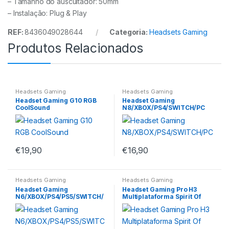
– Tamanho do auscultador: 50mm
– Instalação: Plug & Play
REF:
8436049028644
Categoria:
Headsets Gaming
Produtos Relacionados
Headsets Gaming
Headsets Gaming
Headset Gaming G10 RGB
Headset Gaming
CoolSound
N8/XBOX/PS4/SWITCH/PC
€
19,90
€
16,90
Headsets Gaming
Headsets Gaming
Headset Gaming
Headset Gaming Pro H3
N6/XBOX/PS4/PS5/SWITCH/
Multiplataforma Spirit Of
PC Branco
Gamer