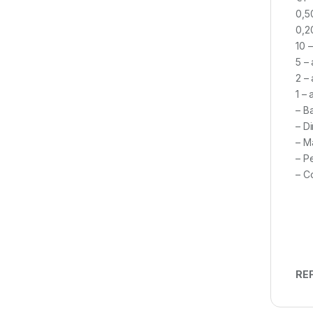
0,5
0,2
10 
5 –
2 –
1 –
– B
– D
– M
– P
– C
REF