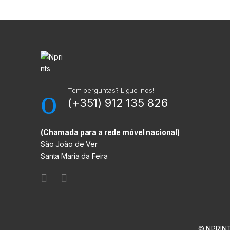
M
a
r
c
a
Tem perguntas? Ligue-nos!
(+351) 912 135 826
s
C
(Chamada para a rede móvel nacional)
São João de Ver
a
Santa Maria da Feira
r
r
o
© NPRINT