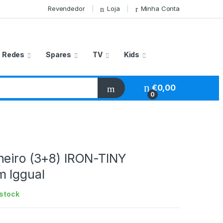
Revendedor
Loja
Minha Conta
Redes
Spares
TV
Kids
€
0,00
0
heiro (3+8) IRON-TINY
 Iggual
stock