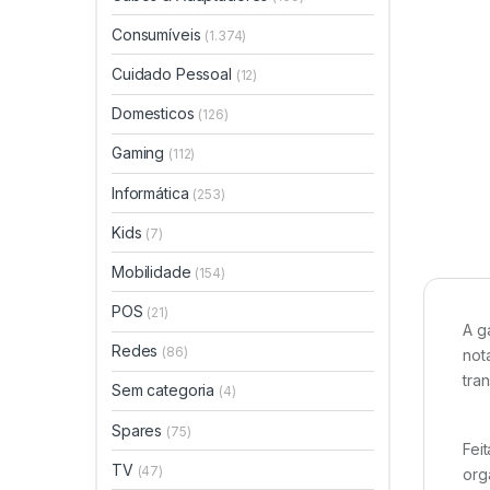
Consumíveis
(1.374)
Cuidado Pessoal
(12)
Domesticos
(126)
Gaming
(112)
Informática
(253)
Kids
(7)
Mobilidade
(154)
POS
(21)
A g
Redes
(86)
not
tra
Sem categoria
(4)
Spares
(75)
Fei
TV
(47)
org