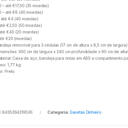
0 – até €17,50 (35 moedas)
0 – até €8 (40 moedas)
– até €4 (40 moedas)
 até €2,50 (50 moedas)
 até €40 (20 moedas)
 até €20 (moedas)
andeja removível para 3 cédulas (17 cm de altura x 8,5 cm de largura)
imensões: 300 cm de largura x 240 cm profundidade x 90 cm de altu
aterial: Caixa de aço, bandeja para notas em ABS e compartimento 
eso: 1,77 kg
or: Preto
:
8435364319536
Categoria:
Gavetas Dinheiro