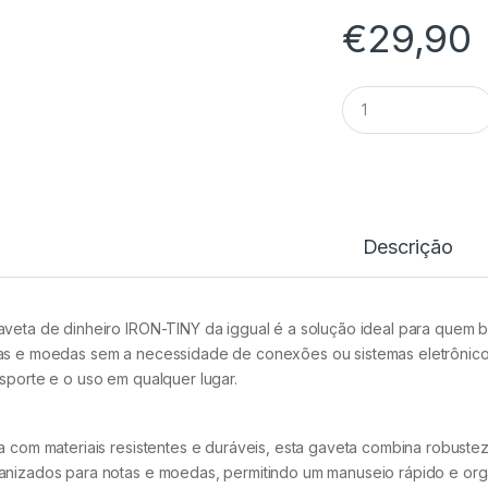
€
29,90
Gaveta
Dinheiro
(3+8)
IRON-
TINY
30x24x9
cm
Iggual
Descrição
quantidade
aveta de dinheiro IRON-TINY da iggual é a solução ideal para quem 
as e moedas sem a necessidade de conexões ou sistemas eletrônicos. 
nsporte e o uso em qualquer lugar.
ta com materiais resistentes e duráveis, esta gaveta combina robust
anizados para notas e moedas, permitindo um manuseio rápido e org