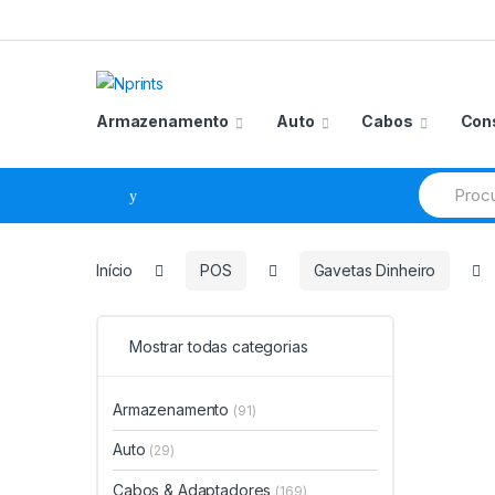
Saltar
Pular
para
para
navegação
o
conteúdo
Armazenamento
Auto
Cabos
Con
Procurar
por:
Início
POS
Gavetas Dinheiro
Mostrar todas categorias
Armazenamento
(91)
Auto
(29)
Cabos & Adaptadores
(169)