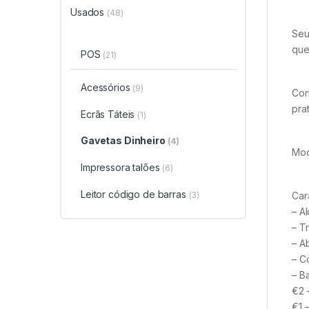
Usados
(48)
Seu
que
POS
(21)
Acessórios
(9)
Con
pra
Ecrãs Táteis
(1)
Gavetas Dinheiro
(4)
Mod
Impressora talões
(6)
Leitor código de barras
(3)
Car
– A
– T
– A
– C
– B
€2 
€1 