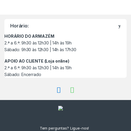
M
a
Horário:
r
HORÁRIO DO ARMAZÉM
c
2.ª a 6.ª: 9h30 às 12h30 | 14h às 19h
Sábado: 9h30 às 12h30 | 14h às 17h30
a
APOIO AO CLIENTE (Loja online)
s
2.ª a 6.ª: 9h30 às 12h30 | 14h às 19h
Sábado: Encerrado
C
a
r
r
o
Tem perguntas? Ligue-nos!