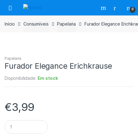
Saltar
Pular
0
para
para
navegação
o
Início
Consumíveis
Papelaria
Furador Elegance Erichkr
conteúdo
Papelaria
Furador Elegance Erichkrause
Disponibilidade:
Em stock
€
3,99
Furador
Elegance
Erichkrause