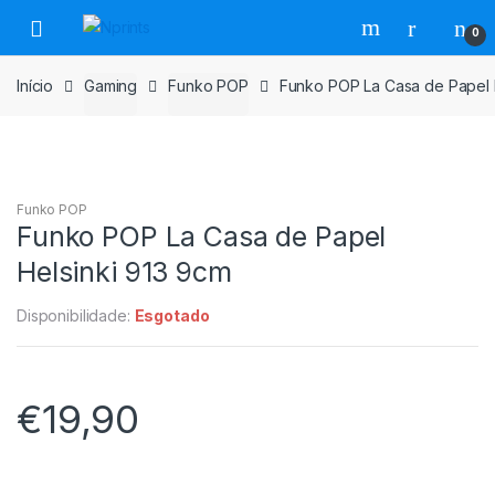
Saltar
Pular
0
para
para
navegação
o
Início
Gaming
Funko POP
Funko POP La Casa de Papel 
conteúdo
Funko POP
Funko POP La Casa de Papel
Helsinki 913 9cm
Disponibilidade:
Esgotado
€
19,90