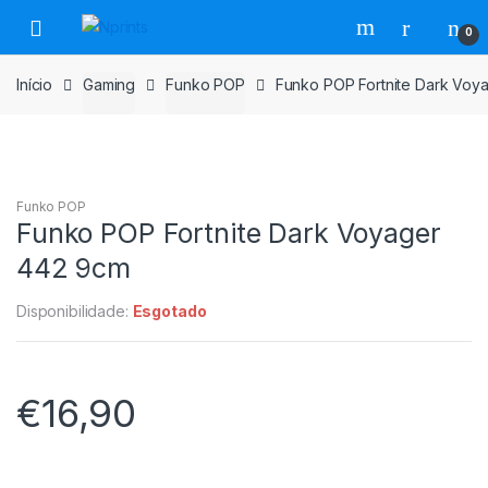
Saltar
Pular
0
para
para
navegação
o
Início
Gaming
Funko POP
Funko POP Fortnite Dark Voy
conteúdo
Funko POP
Funko POP Fortnite Dark Voyager
442 9cm
Disponibilidade:
Esgotado
€
16,90