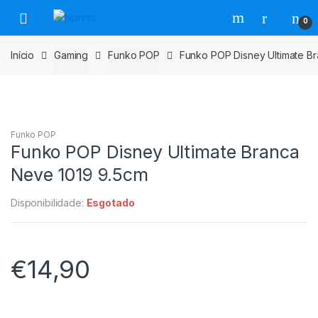
Saltar
Pular
0
para
para
navegação
o
Início
Gaming
Funko POP
Funko POP Disney Ultimate B
conteúdo
Funko POP
Funko POP Disney Ultimate Branca
Neve 1019 9.5cm
Disponibilidade:
Esgotado
€
14,90