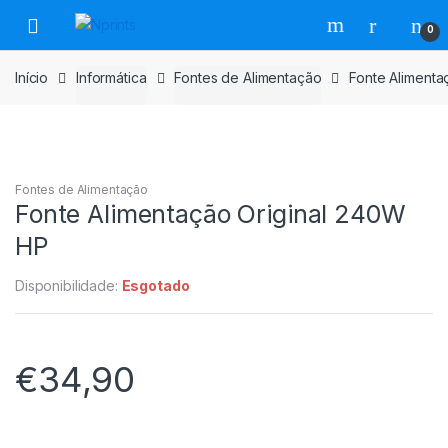
Saltar
Pular
0
para
para
navegação
o
Início
Informática
Fontes de Alimentação
Fonte Alimenta
conteúdo
Fontes de Alimentação
Fonte Alimentação Original 240W
HP
Disponibilidade:
Esgotado
€
34,90