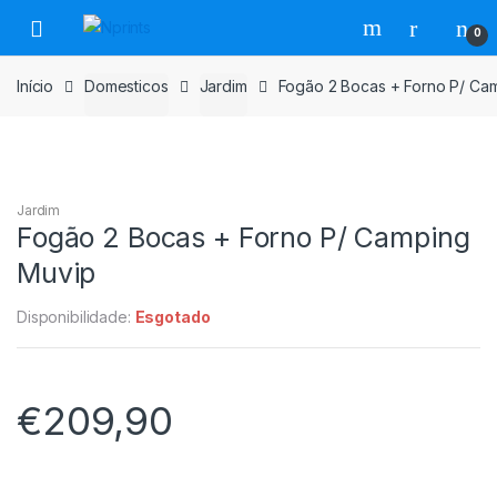
Saltar
Pular
0
para
para
navegação
o
Início
Domesticos
Jardim
Fogão 2 Bocas + Forno P/ Ca
conteúdo
Jardim
Fogão 2 Bocas + Forno P/ Camping
Muvip
Disponibilidade:
Esgotado
€
209,90