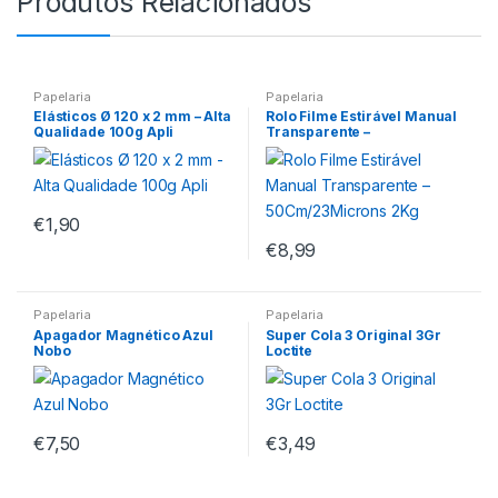
Produtos Relacionados
Papelaria
Papelaria
Elásticos Ø 120 x 2 mm – Alta
Rolo Filme Estirável Manual
Qualidade 100g Apli
Transparente –
50Cm/23Microns 2Kg
€
1,90
€
8,99
Papelaria
Papelaria
Apagador Magnético Azul
Super Cola 3 Original 3Gr
Nobo
Loctite
€
7,50
€
3,49