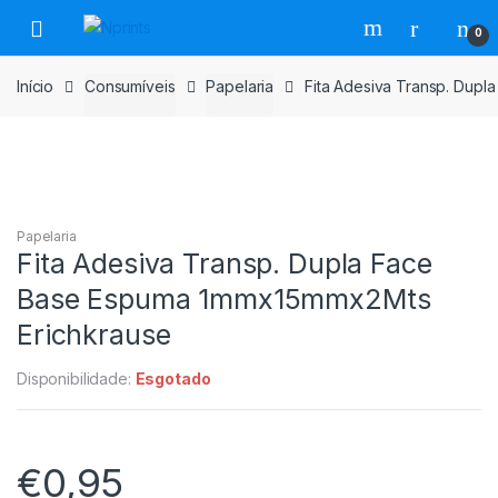
Saltar
Pular
0
para
para
navegação
o
Início
Consumíveis
Papelaria
Fita Adesiva Transp. Dup
conteúdo
Papelaria
Fita Adesiva Transp. Dupla Face
Base Espuma 1mmx15mmx2Mts
Erichkrause
Disponibilidade:
Esgotado
€
0,95