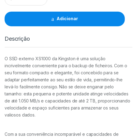
SSD
2TB
USB
Adicionar
3.2
XS1000
Kingston
Descrição
quantidade
O SSD externo XS1000 da Kingston é uma solução
incrivelmente conveniente para o backup de ficheiros. Com o
seu formato compacto e elegante, foi concebido para se
adaptar perfeitamente ao seu estilo de vida, permitindo-lhe
levá-lo facilmente consigo. Não se deixe enganar pelo
tamanho: esta pequena e potente unidade atinge velocidades
de até 1.050 MB/s e capacidades de até 2 TB, proporcionando
velocidade e espaço suficientes para armazenar os seus
valiosos dados.
Com a sua conveniência incomparável e capacidades de