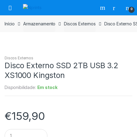
Saltar
Pular
0
para
para
navegação
o
Início
Armazenamento
Discos Externos
Disco Externo S
conteúdo
Discos Externos
Disco Externo SSD 2TB USB 3.2
XS1000 Kingston
Disponibilidade:
Em stock
€
159,90
Disco
Externo