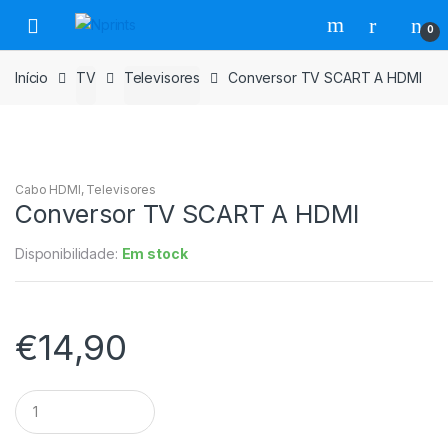
Saltar
Pular
0
para
para
navegação
o
Início
TV
Televisores
Conversor TV SCART A HDMI
conteúdo
Cabo HDMI
,
Televisores
Conversor TV SCART A HDMI
Disponibilidade:
Em stock
€
14,90
Conversor
TV
SCART