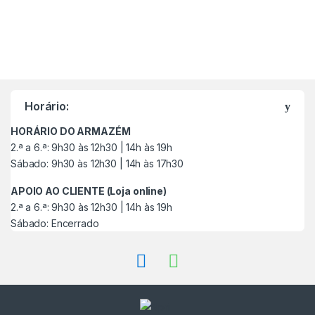
M
a
Horário:
r
HORÁRIO DO ARMAZÉM
c
2.ª a 6.ª: 9h30 às 12h30 | 14h às 19h
Sábado: 9h30 às 12h30 | 14h às 17h30
a
APOIO AO CLIENTE (Loja online)
s
2.ª a 6.ª: 9h30 às 12h30 | 14h às 19h
Sábado: Encerrado
C
a
r