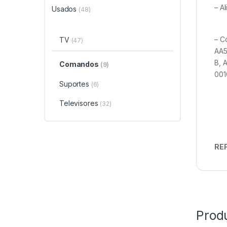
– A
Usados
(48)
– C
TV
(47)
AA5
B, 
Comandos
(9)
001
Suportes
(6)
Televisores
(32)
REF
Prod