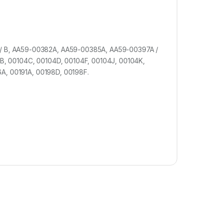
 B, AA59-00382A, AA59-00385A, AA59-00397A /
B, 00104C, 00104D, 00104F, 00104J, 00104K,
6A, 00191A, 00198D, 00198F.