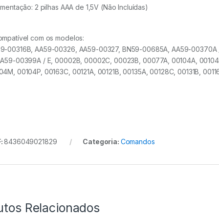
limentação: 2 pilhas AAA de 1,5V (Não Incluídas)
ompatível com os modelos:
9-00316B, AA59-00326, AA59-00327, BN59-00685A, AA59-00370A /
AA59-00399A / E, 00002B, 00002C, 00023B, 00077A, 00104A, 00104
04M, 00104P, 00163C, 00121A, 00121B, 00135A, 00128C, 00131B, 0011
:
8436049021829
Categoria:
Comandos
utos Relacionados