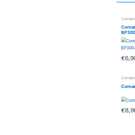
Coman
Comand
BP300
€
6,9
Coman
Coman
€
8,9