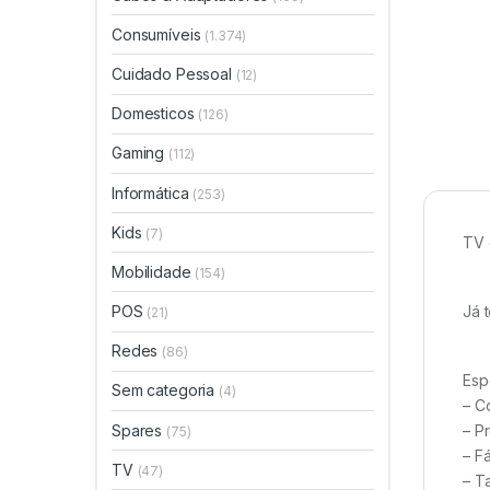
Consumíveis
(1.374)
Cuidado Pessoal
(12)
Domesticos
(126)
Gaming
(112)
Informática
(253)
Kids
(7)
TV 
Mobilidade
(154)
Já 
POS
(21)
Redes
(86)
Esp
Sem categoria
(4)
– C
Spares
– P
(75)
– Fá
TV
(47)
– T