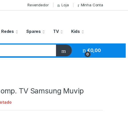
Revendedor
Loja
Minha Conta
Redes
Spares
TV
Kids
€
0,00
0
omp. TV Samsung Muvip
otado