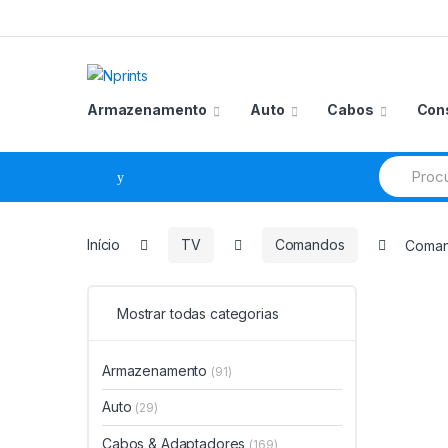
Saltar
Pular
para
para
navegação
o
conteúdo
Armazenamento
Auto
Cabos
Con
Procurar
por:
Início
TV
Comandos
Coman
Mostrar todas categorias
Armazenamento
(91)
Auto
(29)
Cabos & Adaptadores
(169)