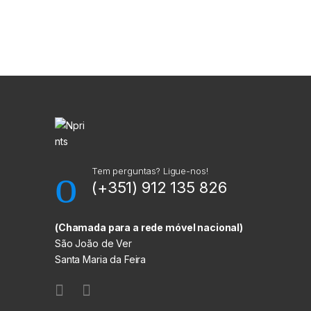
M
a
r
c
a
Tem perguntas? Ligue-nos!
(+351) 912 135 826
s
C
(Chamada para a rede móvel nacional)
São João de Ver
a
Santa Maria da Feira
r