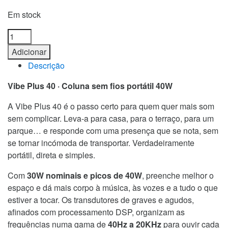
Em stock
Coluna
Bluetooth
Adicionar
Vibe
Descrição
Plus
40W
Vibe Plus 40 · Coluna sem fios portátil 40W
H63A
A Vibe Plus 40 é o passo certo para quem quer mais som
-
sem complicar. Leva-a para casa, para o terraço, para um
Idusd
parque… e responde com uma presença que se nota, sem
quantidade
se tornar incómoda de transportar. Verdadeiramente
portátil, direta e simples.
Com
30W nominais e picos de 40W
, preenche melhor o
espaço e dá mais corpo à música, às vozes e a tudo o que
estiver a tocar. Os transdutores de graves e agudos,
afinados com processamento DSP, organizam as
frequências numa gama de
40Hz a 20KHz
para ouvir cada