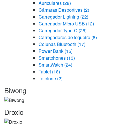
Auriculares
(28)
Câmaras Desportivas
(2)
Carregador Ligtning
(22)
Carregador Micro USB
(12)
Carregador Type-C
(28)
Carregadores de Isqueiro
(8)
Colunas Bluetooth
(17)
Power Bank
(15)
Smartphones
(13)
SmartWatch
(24)
Tablet
(18)
Telefone
(2)
Marcas
Biwong
Carrossel
Droxio