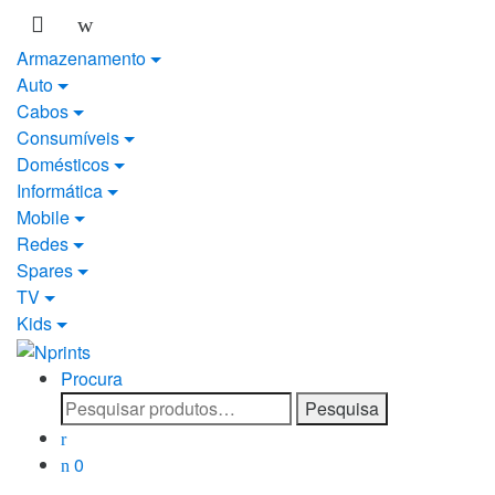
Saltar
Pular
para
para
Armazenamento
navegação
o
Auto
conteúdo
Cabos
Consumíveis
Domésticos
Informática
Mobile
Redes
Spares
TV
Kids
Procura
Pesquisar
Pesquisa
por:
0