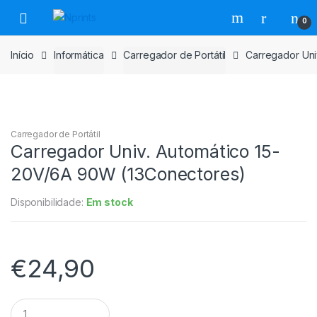
Saltar
Pular
0
para
para
navegação
o
Início
Informática
Carregador de Portátil
Carregador Uni
conteúdo
Carregador de Portátil
Carregador Univ. Automático 15-
20V/6A 90W (13Conectores)
Disponibilidade:
Em stock
€
24,90
Carregador
Univ.