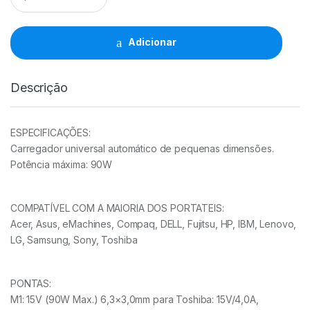
Automático
15-
20V/6A
Adicionar
90W
(13Conectores)
quantidade
Descrição
ESPECIFICAÇÕES:
Carregador universal automático de pequenas dimensões.
Potência máxima: 90W
COMPATÍVEL COM A MAIORIA DOS PORTATEIS:
Acer, Asus, eMachines, Compaq, DELL, Fujitsu, HP, IBM, Lenovo,
LG, Samsung, Sony, Toshiba
PONTAS:
M1: 15V (90W Max.) 6,3×3,0mm para Toshiba: 15V/4,0A,