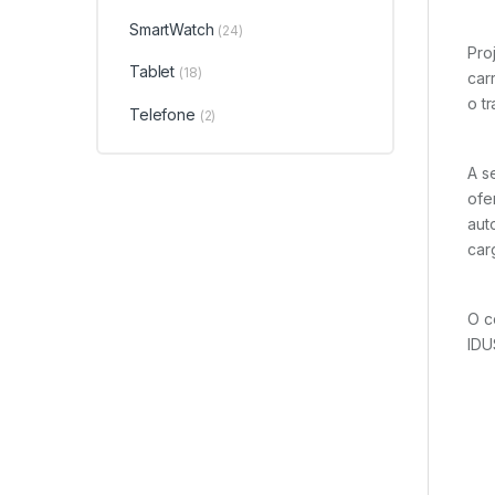
SmartWatch
(24)
Pro
Tablet
(18)
car
o t
Telefone
(2)
A s
ofe
aut
car
O c
IDU