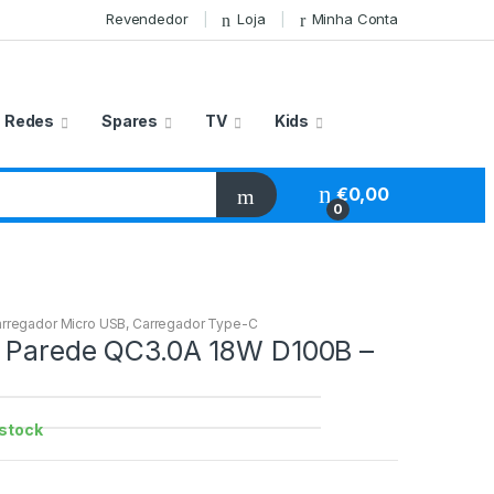
Revendedor
Loja
Minha Conta
Redes
Spares
TV
Kids
€
0,00
0
rregador Micro USB
,
Carregador Type-C
 Parede QC3.0A 18W D100B –
stock