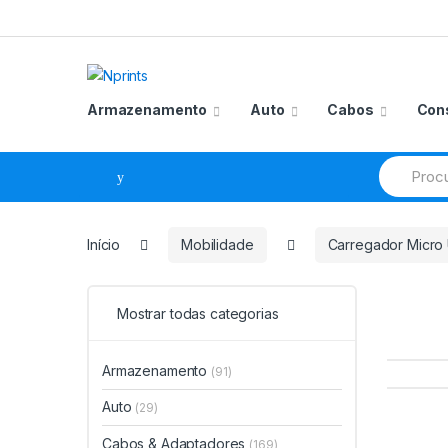
Saltar
Pular
para
para
navegação
o
conteúdo
Armazenamento
Auto
Cabos
Con
Procurar
por:
Início
Mobilidade
Carregador Micro
Mostrar todas categorias
Armazenamento
(91)
Auto
(29)
Cabos & Adaptadores
(169)