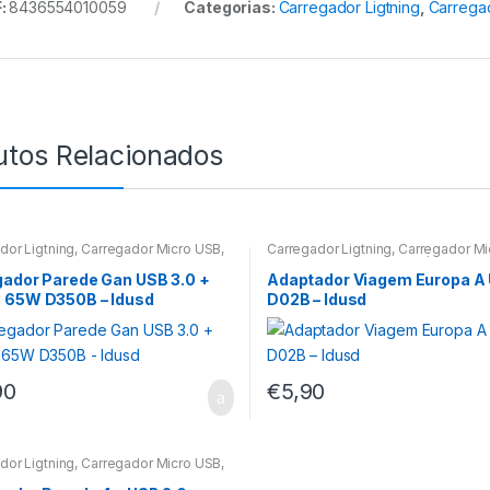
:
8436554010059
Categorias:
Carregador Ligtning
,
Carrega
utos Relacionados
dor Ligtning
,
Carregador Micro USB
,
Carregador Ligtning
,
Carregador Mi
ador Type-C
Carregador Type-C
,
UPS/Tomadas
ador Parede Gan USB 3.0 +
Adaptador Viagem Europa A
 65W D350B – Idusd
D02B – Idusd
90
€
5,90
dor Ligtning
,
Carregador Micro USB
,
ador Type-C