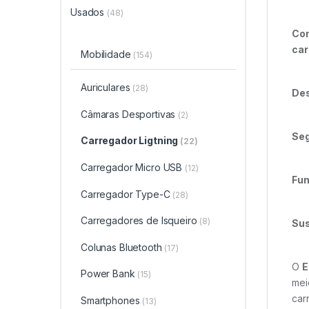
Usados
(48)
Com
car
Mobilidade
(154)
Auriculares
(28)
Des
Câmaras Desportivas
(2)
Seg
Carregador Ligtning
(22)
Carregador Micro USB
(12)
Fun
Carregador Type-C
(28)
Carregadores de Isqueiro
(8)
Sus
Colunas Bluetooth
(17)
O
E
Power Bank
(15)
mei
car
Smartphones
(13)