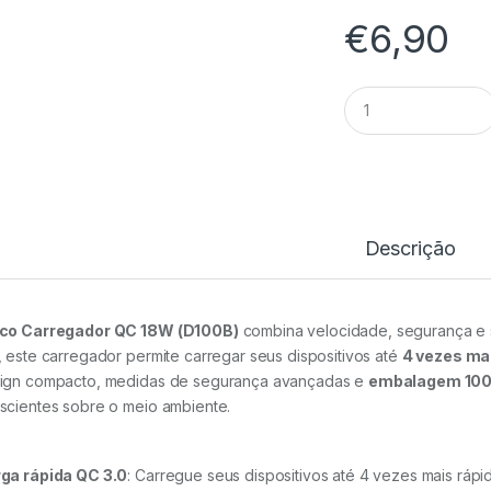
€
6,90
Carregador
Parede
QC3.0A
18W
D100B
-
Idusd
quantidade
Descrição
co Carregador QC 18W (D100B)
combina velocidade, segurança e 
, este carregador permite carregar seus dispositivos até
4 vezes ma
ign compacto, medidas de segurança avançadas e
embalagem 100%
scientes sobre o meio ambiente.
ga rápida QC 3.0
: Carregue seus dispositivos até 4 vezes mais rá