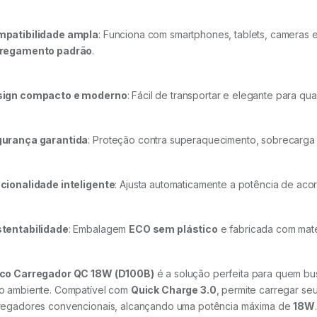
patibilidade ampla
: Funciona com smartphones, tablets, cameras 
regamento padrão
.
ign compacto e moderno
: Fácil de transportar e elegante para qu
urança garantida
: Proteção contra superaquecimento, sobrecarga e 
cionalidade inteligente
: Ajusta automaticamente a potência de aco
tentabilidade
: Embalagem
ECO sem plástico
e fabricada com mater
co Carregador QC 18W (D100B)
é a solução perfeita para quem bu
o ambiente. Compatível com
Quick Charge 3.0
, permite carregar se
regadores convencionais, alcançando uma potência máxima de
18W
.