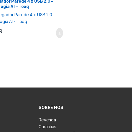
ador Parede 4 x USB 2.0 –
ogia AI – Tooq
9
SOBRE NÓS
Revenda
Garantias