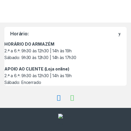
M
a
Horário:
r
HORÁRIO DO ARMAZÉM
c
2.ª a 6.ª: 9h30 às 12h30 | 14h às 19h
Sábado: 9h30 às 12h30 | 14h às 17h30
a
APOIO AO CLIENTE (Loja online)
s
2.ª a 6.ª: 9h30 às 12h30 | 14h às 19h
Sábado: Encerrado
C
a
r
r