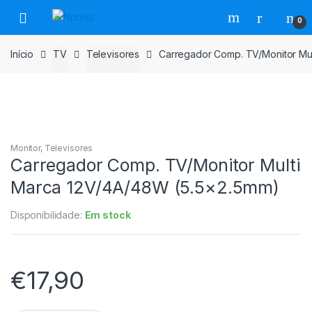
Saltar
Pular
0
para
para
navegação
o
Início
TV
Televisores
Carregador Comp. TV/Monitor Mu
conteúdo
Monitor
,
Televisores
Carregador Comp. TV/Monitor Multi
Marca 12V/4A/48W (5.5×2.5mm)
Disponibilidade:
Em stock
€
17,90