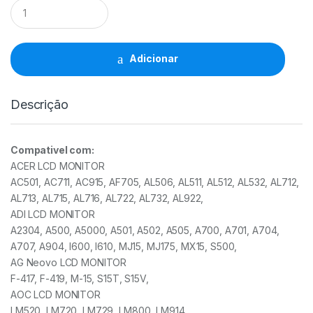
Carregador
Comp.
TV/Monitor
Multi
Marca
Adicionar
12V/4A/48W
(5.5×2.5mm)
quantidade
Descrição
Compativel com:
ACER LCD MONITOR
AC501, AC711, AC915, AF705, AL506, AL511, AL512, AL532, AL712,
AL713, AL715, AL716, AL722, AL732, AL922,
ADI LCD MONITOR
A2304, A500, A5000, A501, A502, A505, A700, A701, A704,
A707, A904, I600, I610, MJ15, MJ175, MX15, S500,
AG Neovo LCD MONITOR
F-417, F-419, M-15, S15T, S15V,
AOC LCD MONITOR
LM520, LM720, LM729, LM800, LM914,