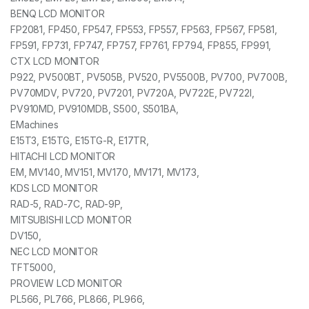
BENQ LCD MONITOR
FP2081, FP450, FP547, FP553, FP557, FP563, FP567, FP581,
FP591, FP731, FP747, FP757, FP761, FP794, FP855, FP991,
CTX LCD MONITOR
P922, PV500BT, PV505B, PV520, PV5500B, PV700, PV700B,
PV70MDV, PV720, PV7201, PV720A, PV722E, PV722I,
PV910MD, PV910MDB, S500, S501BA,
EMachines
E15T3, E15TG, E15TG-R, E17TR,
HITACHI LCD MONITOR
EM, MV140, MV151, MV170, MV171, MV173,
KDS LCD MONITOR
RAD-5, RAD-7C, RAD-9P,
MITSUBISHI LCD MONITOR
DV150,
NEC LCD MONITOR
TFT5000,
PROVIEW LCD MONITOR
PL566, PL766, PL866, PL966,