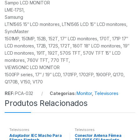
Sampo LCD MONITOR
LME-17S1,
Samsung
LTN1565 15″ LCD monitores, LTN1565 LCD 15″ LCD monitores,
SyncMaster
1501MP, 150MP, 152B, 152T, 17″ LCD monitores, 170T, 171P 17″
LCD monitores, 172B, 172S, 172T, 180T 18″ LCD monitores, 19″
LCD monitores, 191T, 192T, 570S TFT, 570V TFT 15″ LCD
monitores, 760V TFT, 770 TFT,
VIEWSONIC LCD MONITOR
1500FP series, 17″ / 19″ LCD, 1701FP, 1702FP, 1900FP, Q170,
Q170B, V150, V170
REF:
PCA-032
Categorias:
Monitor
,
Televisores
Produtos Relacionados
Televisores
Televisores
Adaptador IEC Macho Para
Conector Antena Fêmea
Fêmea Simtech
TELEVES CEI Angulado-